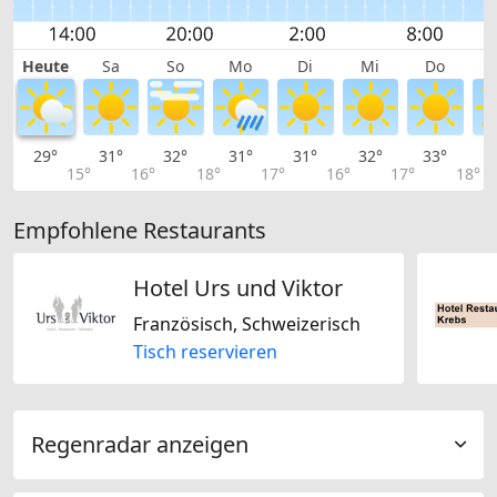
Heute
Sa
So
Mo
Di
Mi
Do
29°
31°
32°
31°
31°
32°
33°
3
15°
16°
18°
17°
16°
17°
18°
Empfohlene Restaurants
Hotel Urs und Viktor
Französisch, Schweizerisch
Tisch reservieren
Regenradar anzeigen