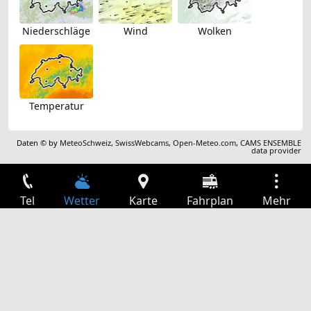
Niederschläge
Wind
Wolken
Temperatur
Daten © by
MeteoSchweiz
,
SwissWebcams
,
Open-Meteo.com
,
CAMS ENSEMBLE
data provider
Tel
Wetter
Karte
Fahrplan
Mehr
Anmelden
Dienste
Abfahrtstabelle