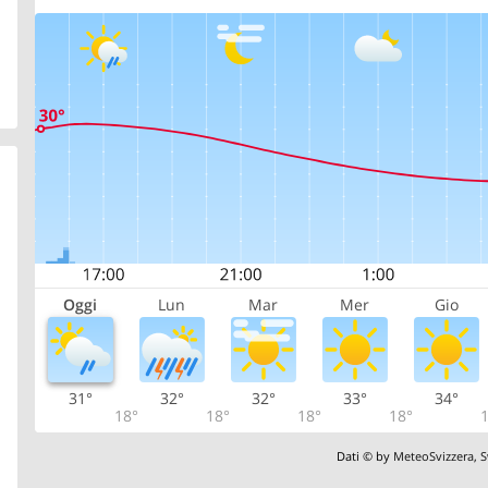
Oggi
Lun
Mar
Mer
Gio
31°
32°
32°
33°
34°
18°
18°
18°
18°
1
Dati © by
MeteoSvizzera
,
S