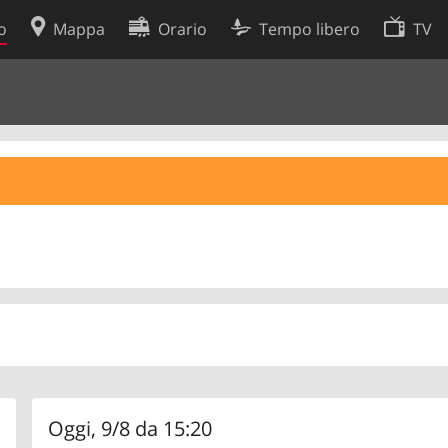
o
Mappa
Orario
Tempo libero
TV
Politica sui cookie
so
Preferenze cookie
 dati
Sviluppatori
Oggi, 9/8 da 15:20