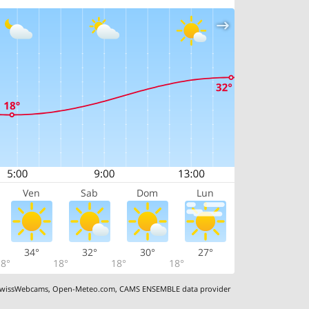
Ven
Sab
Dom
Lun
34°
32°
30°
27°
8°
18°
18°
18°
wissWebcams
,
Open-Meteo.com
,
CAMS ENSEMBLE data provider