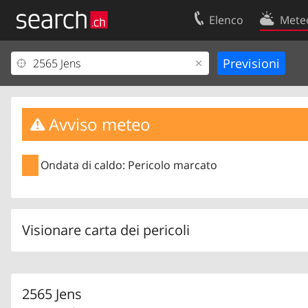
Elenco
Mete
Il vostro profolio
Contatti
Area clienti
Condizioni d’u
Informazioni Legali
Protezione dei
Avviso meteo
Ondata di caldo: Pericolo marcato
Visionare carta dei pericoli
2565 Jens