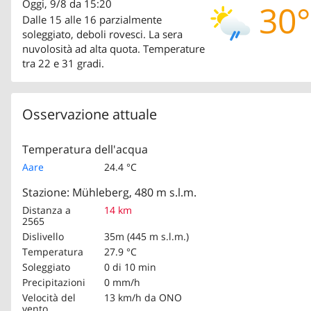
Oggi, 9/8 da 15:20
30°
Dalle 15 alle 16 parzialmente
soleggiato, deboli rovesci. La sera
nuvolosità ad alta quota. Temperature
tra 22 e 31 gradi.
Osservazione attuale
Temperatura dell'acqua
Aare
24.4 °C
Stazione: Mühleberg, 480 m s.l.m.
Distanza a
14 km
2565
Dislivello
35m (445 m s.l.m.)
Temperatura
27.9 °C
Soleggiato
0 di 10 min
Precipitazioni
0 mm/h
Velocità del
13 km/h
da ONO
vento