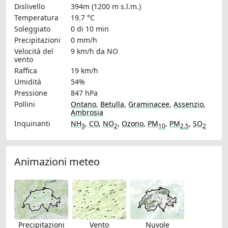
Dislivello
394m (1200 m s.l.m.)
Temperatura
19.7 °C
Soleggiato
0 di 10 min
Precipitazioni
0 mm/h
Velocità del
9 km/h
da NO
vento
Raffica
19 km/h
Umidità
54%
Pressione
847 hPa
Pollini
Ontano
,
Betulla
,
Graminacee
,
Assenzio
,
Ambrosia
Inquinanti
NH
,
CO
,
NO
,
Ozono
,
PM
,
PM
,
SO
3
2
10
2.5
2
Animazioni meteo
Precipitazioni
Vento
Nuvole