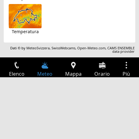
Temperatura
Dati © by
MeteoSvizzera
,
SwissWebcams
,
Open-Meteo.com
,
CAMS ENSEMBLE
data provider
Elenco
Meteo
Mappa
Orario
Più
Accesso
Servizi
Tabella partenze
Tempo libero