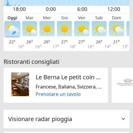
Oggi
Mar
Mer
Gio
Ven
Sab
Dom
L
22°
26°
26°
27°
27°
26°
21°
2
16°
16°
17°
18°
18°
14°
13°
Ristoranti consigliati
Le Berna Le petit coin särl
Francese, Italiana, Svizzera, Senza glutine, Senza lattosio
Prenotare un tavolo
Visionare radar pioggia