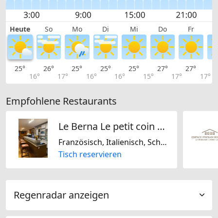
Heute
So
Mo
Di
Mi
Do
Fr
25°
26°
25°
25°
25°
27°
27°
2
16°
17°
16°
16°
15°
17°
17°
Empfohlene Restaurants
Le Berna Le petit coin särl
Französisch, Italienisch, Schweizerisch, Glutenfrei, Laktosefrei
Tisch reservieren
Regenradar anzeigen