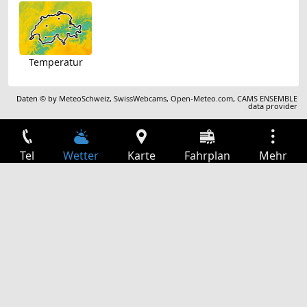
Temperatur
Daten © by
MeteoSchweiz
,
SwissWebcams
,
Open-Meteo.com
,
CAMS ENSEMBLE
data provider
Tel
Wetter
Karte
Fahrplan
Mehr
Anmelden
Dienste
Abfahrtstabelle
Freizeit