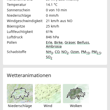
Temperatur
14.1 °C
Sonnenschein
0 von 10 min
Niederschläge
0 mm/h
Windgeschwindigkeit
21 km/h
aus NO
Böenspitze
25 km/h
Luftfeuchtigkeit
61%
Luftdruck
846 hPa
Pollen
Erle
,
Birke
,
Gräser
,
Beifuss
,
Ambrosia
Schadstoffe
NH
,
CO
,
NO
,
Ozon
,
PM
,
PM
,
3
2
10
2.5
SO
2
Wetteranimationen
Niederschläge
Wind
Wolken