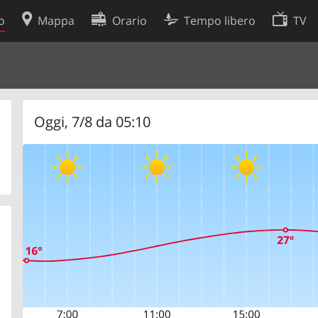
o
Mappa
Orario
Tempo libero
TV
Politica sui cookie
so
Preferenze cookie
 dati
Sviluppatori
Oggi, 7/8 da 05:10