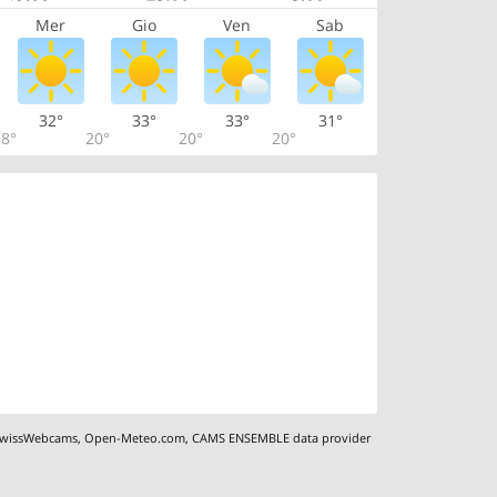
Mer
Gio
Ven
Sab
32°
33°
33°
31°
8°
20°
20°
20°
wissWebcams
,
Open-Meteo.com
,
CAMS ENSEMBLE data provider