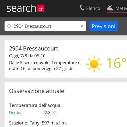
Elenco
Mete
Il vostro profolio
Contatti
Area clienti
Condizioni d’u
Informazioni Legali
Protezione dei
2904 Bressaucourt
Oggi, 7/8 da 05:10
16°
Dalle 5 senza nuvole. Temperature di
notte 16, di pomeriggio 27 gradi.
Osservazione attuale
Temperatura dell'acqua
Doubs
22.8 °C
Stazione: Fahy, 597 m s.l.m.