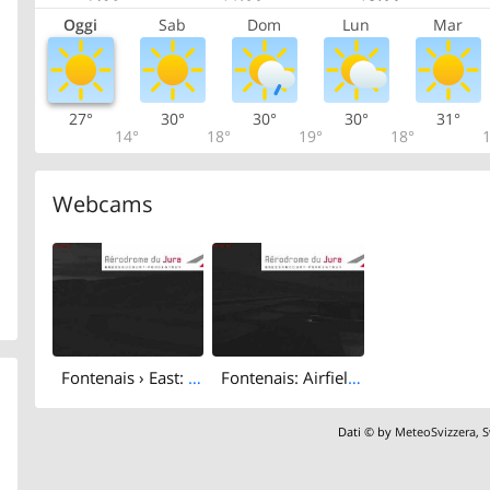
Oggi
Sab
Dom
Lun
Mar
27°
30°
30°
30°
31°
14°
18°
19°
18°
1
Webcams
Fontenais › East: Airfield Bressaucourt
Fontenais: Airfield Bressaucourt
Dati © by
MeteoSvizzera
,
S