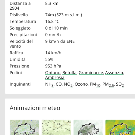
Distanza a
8.3 km
2904
Dislivello
74m (523 m s.l.m.)
Temperatura
16.8 °C
Soleggiato
0 di 10 min
Precipitazioni
0 mm/h
Velocità del
9 km/h
da ENE
vento
Raffica
14 km/h
Umidità
55%
Pressione
953 hPa
Pollini
Ontano
,
Betulla
,
Graminacee
,
Assenzio
,
Ambrosia
Inquinanti
NH
,
CO
,
NO
,
Ozono
,
PM
,
PM
,
SO
3
2
10
2.5
2
Animazioni meteo