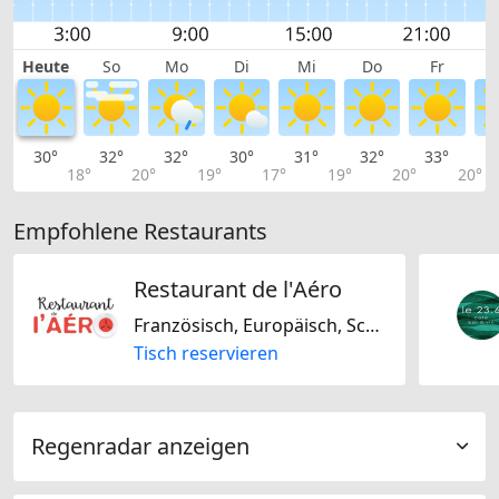
Heute
So
Mo
Di
Mi
Do
Fr
30°
32°
32°
30°
31°
32°
33°
3
18°
20°
19°
17°
19°
20°
20°
Empfohlene Restaurants
Restaurant de l'Aéro
Französisch, Europäisch, Schweizerisch
Tisch reservieren
Regenradar anzeigen