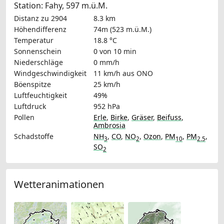
Station: Fahy, 597 m.ü.M.
Distanz zu 2904
8.3 km
Höhendifferenz
74m (523 m.ü.M.)
Temperatur
18.8 °C
Sonnenschein
0 von 10 min
Niederschläge
0 mm/h
Windgeschwindigkeit
11 km/h
aus ONO
Böenspitze
25 km/h
Luftfeuchtigkeit
49%
Luftdruck
952 hPa
Pollen
Erle
,
Birke
,
Gräser
,
Beifuss
,
Ambrosia
Schadstoffe
NH
,
CO
,
NO
,
Ozon
,
PM
,
PM
,
3
2
10
2.5
SO
2
Wetteranimationen