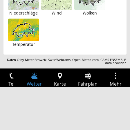
Niederschläge
Wind
Wolken
Temperatur
Daten © by
MeteoSchweiz
,
SwissWebcams
,
Open-Meteo.com
,
CAMS ENSEMBLE
data provider
Tel
Wetter
Karte
Fahrplan
Mehr
Anmelden
Dienste
Abfahrtstabelle