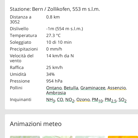
Stazione: Bern / Zollikofen, 553 m s.l.m.
Distanza a
0.8 km
3052
Dislivello
-1m (554 m s.l.m.)
Temperatura
27.3 °C
Soleggiato
10 di 10 min
Precipitazioni
0 mm/h
Velocità del
14 km/h
da N
vento
Raffica
25 km/h
Umidità
34%
Pressione
954 hPa
Pollini
Ontano
,
Betulla
,
Graminacee
,
Assenzio
,
Ambrosia
Inquinanti
NH
,
CO
,
NO
,
Ozono
,
PM
,
PM
,
SO
3
2
10
2.5
2
Animazioni meteo