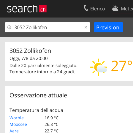
Elenco
Mete
Il vostro profolio
Contatti
Area clienti
Condizioni d’u
Informazioni Legali
Protezione dei
3052 Zollikofen
Oggi, 7/8 da 20:00
27°
Dalle 20 parzialmente soleggiato.
Temperature intorno a 24 gradi.
Osservazione attuale
Temperatura dell'acqua
Worble
16.9 °C
Moossee
26.8 °C
Aare
22.7 °C