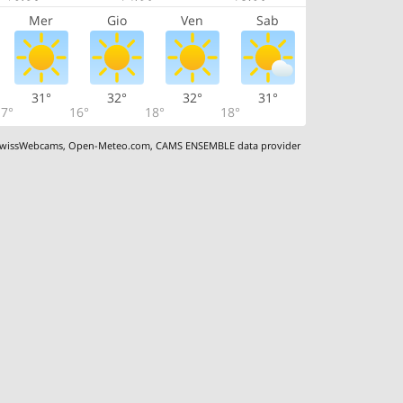
Mer
Gio
Ven
Sab
31°
32°
32°
31°
7°
16°
18°
18°
wissWebcams
,
Open-Meteo.com
,
CAMS ENSEMBLE data provider