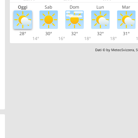
Oggi
Sab
Dom
Lun
Mar
28°
30°
32°
32°
31°
14°
16°
18°
18°
1
Dati © by
MeteoSvizzera
,
S