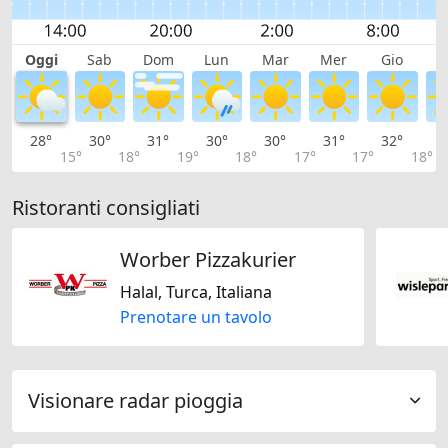
Oggi
Sab
Dom
Lun
Mar
Mer
Gio
V
28°
30°
31°
30°
30°
31°
32°
3
15°
18°
19°
18°
17°
17°
18°
Ristoranti consigliati
Worber Pizzakurier
Halal, Turca, Italiana
Prenotare un tavolo
Visionare radar pioggia