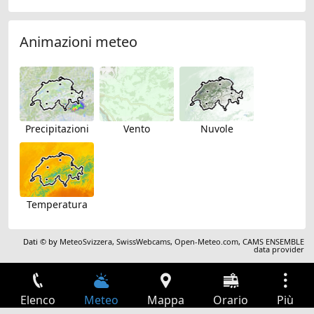
Animazioni meteo
Precipitazioni
Vento
Nuvole
Temperatura
Dati © by
MeteoSvizzera
,
SwissWebcams
,
Open-Meteo.com
,
CAMS ENSEMBLE
data provider
Elenco
Meteo
Mappa
Orario
Più