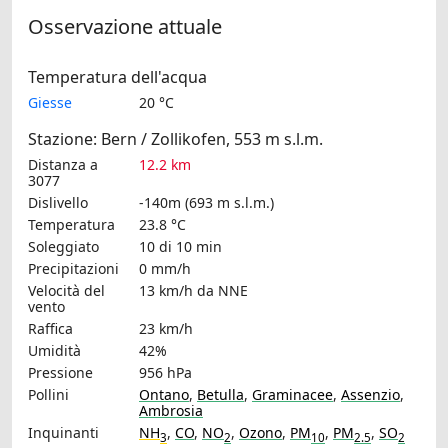
Osservazione attuale
Temperatura dell'acqua
Giesse
20 °C
Stazione: Bern / Zollikofen, 553 m s.l.m.
Distanza a
12.2 km
3077
Dislivello
-140m (693 m s.l.m.)
Temperatura
23.8 °C
Soleggiato
10 di 10 min
Precipitazioni
0 mm/h
Velocità del
13 km/h
da NNE
vento
Raffica
23 km/h
Umidità
42%
Pressione
956 hPa
Pollini
Ontano
,
Betulla
,
Graminacee
,
Assenzio
,
Ambrosia
Inquinanti
NH
,
CO
,
NO
,
Ozono
,
PM
,
PM
,
SO
3
2
10
2.5
2