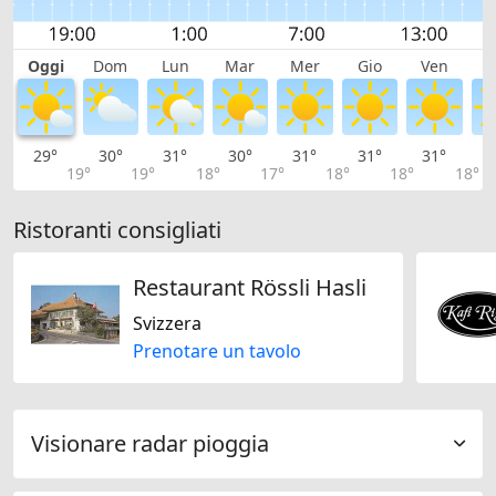
Oggi
Dom
Lun
Mar
Mer
Gio
Ven
S
29°
30°
31°
30°
31°
31°
31°
2
19°
19°
18°
17°
18°
18°
18°
Ristoranti consigliati
Restaurant Rössli Hasli
Svizzera
Prenotare un tavolo
Visionare radar pioggia