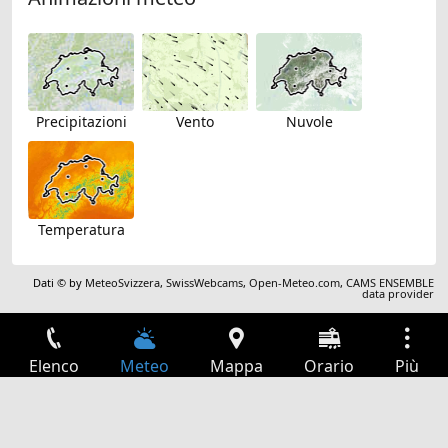
Precipitazioni
Vento
Nuvole
Temperatura
Dati © by
MeteoSvizzera
,
SwissWebcams
,
Open-Meteo.com
,
CAMS ENSEMBLE
data provider
Elenco
Meteo
Mappa
Orario
Più
Accesso