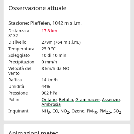
Osservazione attuale
Stazione: Plaffeien, 1042 m s.l.m.
Distanza a
17.8 km
3132
Dislivello
279m (764 m s.l.m.)
Temperatura
25.9 °C
Soleggiato
10 di 10 min
Precipitazioni
0 mm/h
Velocità del
8 km/h
da NO
vento
Raffica
14 km/h
Umidità
44%
Pressione
902 hPa
Pollini
Ontano
,
Betulla
,
Graminacee
,
Assenzio
,
Ambrosia
Inquinanti
NH
,
CO
,
NO
,
Ozono
,
PM
,
PM
,
SO
3
2
10
2.5
2
Animazioni meteo