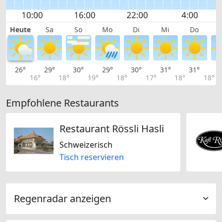
Heute
Sa
So
Mo
Di
Mi
Do
26°
29°
30°
29°
30°
31°
31°
3
16°
18°
19°
18°
17°
18°
18°
Empfohlene Restaurants
Restaurant Rössli Hasli
Schweizerisch
Tisch reservieren
Regenradar anzeigen