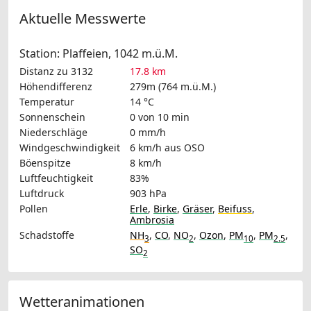
Aktuelle Messwerte
Station: Plaffeien, 1042 m.ü.M.
Distanz zu 3132
17.8 km
Höhendifferenz
279m (764 m.ü.M.)
Temperatur
14 °C
Sonnenschein
0 von 10 min
Niederschläge
0 mm/h
Windgeschwindigkeit
6 km/h
aus OSO
Böenspitze
8 km/h
Luftfeuchtigkeit
83%
Luftdruck
903 hPa
Pollen
Erle
,
Birke
,
Gräser
,
Beifuss
,
Ambrosia
Schadstoffe
NH
,
CO
,
NO
,
Ozon
,
PM
,
PM
,
3
2
10
2.5
SO
2
Wetteranimationen