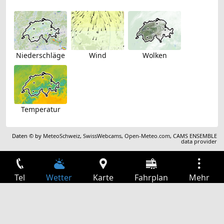
Niederschläge
Wind
Wolken
Temperatur
Daten © by
MeteoSchweiz
,
SwissWebcams
,
Open-Meteo.com
,
CAMS ENSEMBLE
data provider
Tel
Wetter
Karte
Fahrplan
Mehr
Anmelden