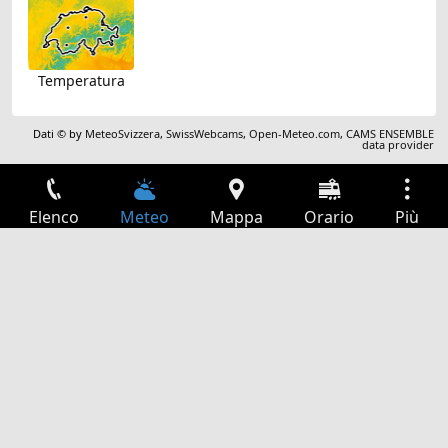
Temperatura
Dati © by
MeteoSvizzera
,
SwissWebcams
,
Open-Meteo.com
,
CAMS ENSEMBLE
data provider
Elenco
Meteo
Mappa
Orario
Più
Accesso
Servizi
Tabella partenze
Tempo libero