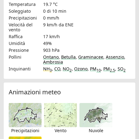
Temperatura
19.7 °C
Soleggiato
0 di 10 min
Precipitazioni
0 mm/h
Velocità del
9 km/h
da ENE
vento
Raffica
17 km/h
Umidità
49%
Pressione
903 hPa
Pollini
Ontano
,
Betulla
,
Graminacee
,
Assenzio
,
Ambrosia
Inquinanti
NH
,
CO
,
NO
,
Ozono
,
PM
,
PM
,
SO
3
2
10
2.5
2
Animazioni meteo
Precipitazioni
Vento
Nuvole