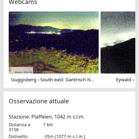
Webcams
Guggisberg › South-east: Gantrisch Nature Park
Eywald › Ea
Osservazione attuale
Stazione: Plaffeien, 1042 m s.l.m.
Distanza a
7 km
3156
Dislivello
-35m (1077 m s.l.m.)