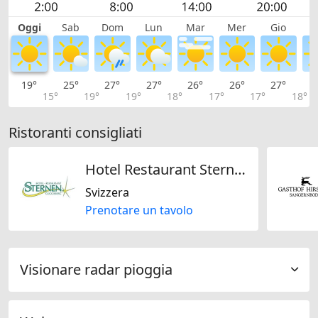
Oggi
Sab
Dom
Lun
Mar
Mer
Gio
V
19°
25°
27°
27°
26°
26°
27°
2
15°
19°
19°
18°
17°
17°
18°
Ristoranti consigliati
Hotel Restaurant Sternen
Svizzera
Prenotare un tavolo
Visionare radar pioggia