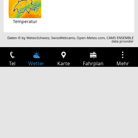
Temperatur
Daten © by
MeteoSchweiz
,
SwissWebcams
,
Open-Meteo.com
,
CAMS ENSEMBLE
data provider
Tel
Wetter
Karte
Fahrplan
Mehr
Anmelden
Dienste
Abfahrtstabelle
Freizeit
TV-Programm