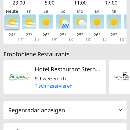
Heute
Fr
Sa
So
Mo
Di
Mi
24°
23°
26°
25°
25°
26°
28°
2
14°
15°
19°
18°
18°
17°
18°
Empfohlene Restaurants
Hotel Restaurant Sternen
Schweizerisch
Tisch reservieren
Regenradar anzeigen