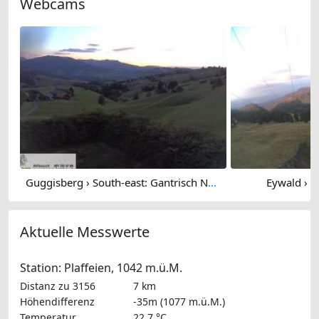
Webcams
Guggisberg › South-east: Gantrisch Nature Park
Eywald › Ea
Aktuelle Messwerte
Station: Plaffeien, 1042 m.ü.M.
Distanz zu 3156
7 km
Höhendifferenz
-35m (1077 m.ü.M.)
Temperatur
22.7 °C