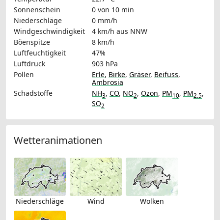
Sonnenschein
0 von 10 min
Niederschläge
0 mm/h
Windgeschwindigkeit
4 km/h
aus NNW
Böenspitze
8 km/h
Luftfeuchtigkeit
47%
Luftdruck
903 hPa
Pollen
Erle
,
Birke
,
Gräser
,
Beifuss
,
Ambrosia
Schadstoffe
NH
,
CO
,
NO
,
Ozon
,
PM
,
PM
,
3
2
10
2.5
SO
2
Wetteranimationen
Niederschläge
Wind
Wolken