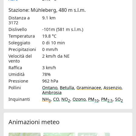
Stazione: Mühleberg, 480 m s.l.m.
Distanza a
9.1 km
3172
Dislivello
-101m (581 m s.l.m.)
Temperatura
19.8 °C
Soleggiato
0 di 10 min
Precipitazioni
0 mm/h
Velocità del
2 km/h
da NE
vento
Raffica
3 km/h
Umidità
78%
Pressione
962 hPa
Pollini
Ontano
,
Betulla
,
Graminacee
,
Assenzio
,
Ambrosia
Inquinanti
NH
,
CO
,
NO
,
Ozono
,
PM
,
PM
,
SO
3
2
10
2.5
2
Animazioni meteo