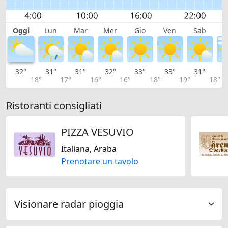
Oggi
Lun
Mar
Mer
Gio
Ven
Sab
D
32°
31°
31°
32°
33°
33°
31°
2
18°
17°
16°
16°
18°
19°
18°
Ristoranti consigliati
PIZZA VESUVIO
Italiana, Araba
Prenotare un tavolo
Visionare radar pioggia