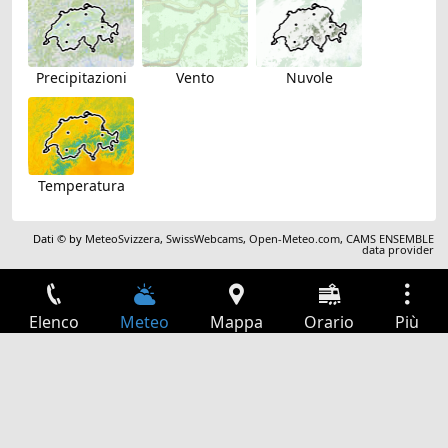
Precipitazioni
Vento
Nuvole
Temperatura
Dati © by
MeteoSvizzera
,
SwissWebcams
,
Open-Meteo.com
,
CAMS ENSEMBLE
data provider
Elenco
Meteo
Mappa
Orario
Più
Accesso
Servizi