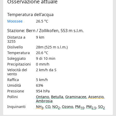
Osservazione attuale
Temperatura dell'acqua
Moossee
26.5 °C
Stazione: Bern / Zollikofen, 553 m s.l.m.
Distanza a
9 km
3255
Dislivello
28m (525 m s.l.m.)
Temperatura
20.6 °C
Soleggiato
9 di 10 min
Precipitazioni
0 mm/h
Velocità del
2 km/h
da S
vento
Raffica
5 km/h
Umidità
63%
Pressione
954 hPa
Pollini
Ontano
,
Betulla
,
Graminacee
,
Assenzio
,
Ambrosia
Inquinanti
NH
,
CO
,
NO
,
Ozono
,
PM
,
PM
,
SO
3
2
10
2.5
2