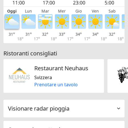
Oggi
Lun
Mar
Mer
Gio
Ven
Sab
D
31°
31°
32°
33°
34°
34°
32°
3
18°
17°
18°
17°
17°
18°
18°
Ristoranti consigliati
Restaurant Neuhaus
Svizzera
Prenotare un tavolo
Visionare radar pioggia