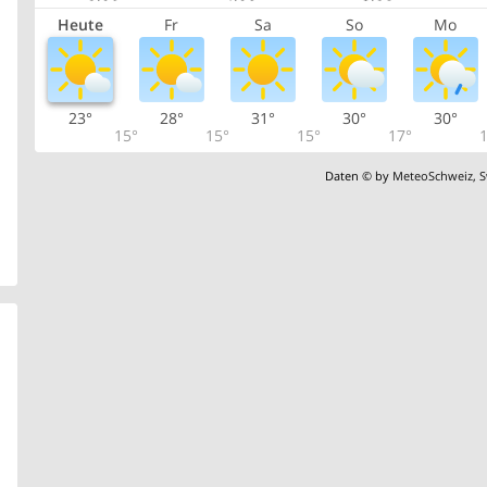
Heute
Fr
Sa
So
Mo
23°
28°
31°
30°
30°
15°
15°
15°
17°
1
Daten © by
MeteoSchweiz
,
S