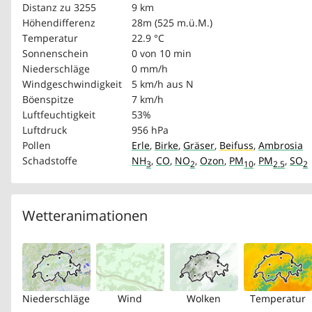
Distanz zu 3255
9 km
Höhendifferenz
28m (525 m.ü.M.)
Temperatur
22.9 °C
Sonnenschein
0 von 10 min
Niederschläge
0 mm/h
Windgeschwindigkeit
5 km/h
aus N
Böenspitze
7 km/h
Luftfeuchtigkeit
53%
Luftdruck
956 hPa
Pollen
Erle
,
Birke
,
Gräser
,
Beifuss
,
Ambrosia
Schadstoffe
NH
,
CO
,
NO
,
Ozon
,
PM
,
PM
,
SO
3
2
10
2.5
2
Wetteranimationen
Niederschläge
Wind
Wolken
Temperatur