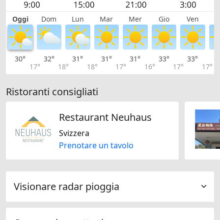
Oggi
Dom
Lun
Mar
Mer
Gio
Ven
S
30°
32°
31°
31°
31°
33°
33°
3
17°
18°
18°
17°
16°
17°
17°
Ristoranti consigliati
Restaurant Neuhaus
Svizzera
Prenotare un tavolo
Visionare radar pioggia