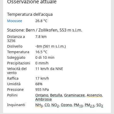
Osservazione attuale
Temperatura dell'acqua
Moossee
26.8 °C
Stazione: Bern / Zollikofen, 553 m s.l.m.
Distanza a
7.8 km
3256
Dislivello
-8m (561 m s.l.m.)
Temperatura
16.5 °C
Soleggiato
0 di 10 min
Precipitazioni
0 mm/h
Velocità del
11 km/h
da NNE
vento
Raffica
17 km/h
Umidità
68%
Pressione
955 hPa
Pollini
Ontano
,
Betulla
,
Graminacee
,
Assenzio
,
Ambrosia
Inquinanti
NH
,
CO
,
NO
,
Ozono
,
PM
,
PM
,
SO
3
2
10
2.5
2