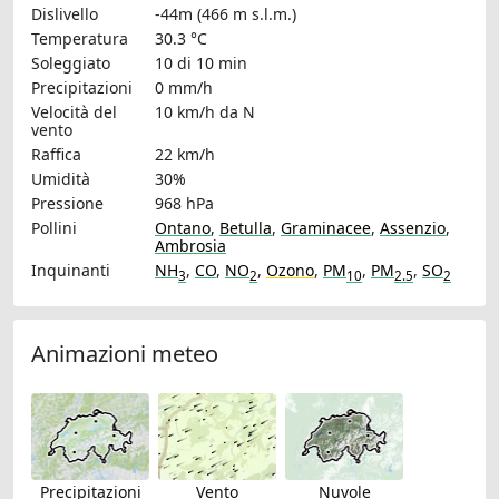
Dislivello
-44m (466 m s.l.m.)
Temperatura
30.3 °C
Soleggiato
10 di 10 min
Precipitazioni
0 mm/h
Velocità del
10 km/h
da N
vento
Raffica
22 km/h
Umidità
30%
Pressione
968 hPa
Pollini
Ontano
,
Betulla
,
Graminacee
,
Assenzio
,
Ambrosia
Inquinanti
NH
,
CO
,
NO
,
Ozono
,
PM
,
PM
,
SO
3
2
10
2.5
2
Animazioni meteo
Precipitazioni
Vento
Nuvole