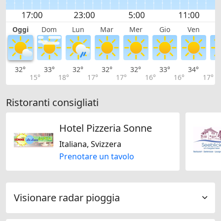
Oggi
Dom
Lun
Mar
Mer
Gio
Ven
S
32°
33°
32°
32°
32°
33°
34°
3
15°
18°
17°
17°
16°
16°
17°
Ristoranti consigliati
Hotel Pizzeria Sonne
Italiana, Svizzera
Prenotare un tavolo
Visionare radar pioggia