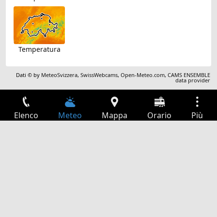
Temperatura
Dati © by
MeteoSvizzera
,
SwissWebcams
,
Open-Meteo.com
,
CAMS ENSEMBLE
data provider
Elenco
Meteo
Mappa
Orario
Più
Accesso
Servizi
Tabella partenze
Tempo libero