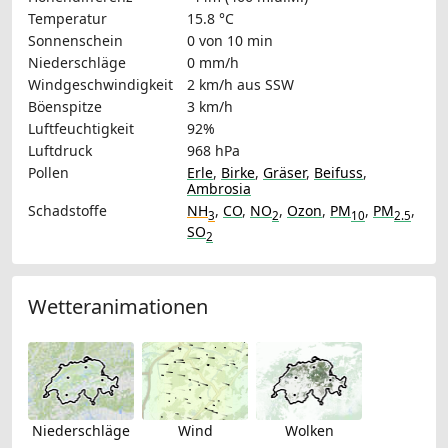
Temperatur
15.8 °C
Sonnenschein
0 von 10 min
Niederschläge
0 mm/h
Windgeschwindigkeit
2 km/h
aus SSW
Böenspitze
3 km/h
Luftfeuchtigkeit
92%
Luftdruck
968 hPa
Pollen
Erle
,
Birke
,
Gräser
,
Beifuss
,
Ambrosia
Schadstoffe
NH
,
CO
,
NO
,
Ozon
,
PM
,
PM
,
3
2
10
2.5
SO
2
Wetteranimationen
Niederschläge
Wind
Wolken