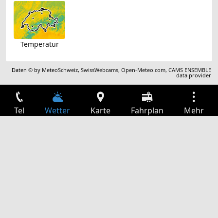
Temperatur
Daten © by
MeteoSchweiz
,
SwissWebcams
,
Open-Meteo.com
,
CAMS ENSEMBLE
data provider
Tel
Wetter
Karte
Fahrplan
Mehr
Anmelden
Dienste
Abfahrtstabelle
Freizeit