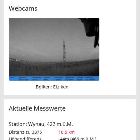
Webcams
Bolken: Etziken
Aktuelle Messwerte
Station: Wynau, 422 m.ü.M.
Distanz zu 3375
10.6 km
Höhendifferenz
-44m (466 m.ü.M.)