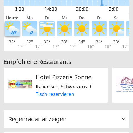
Heute
Mo
Di
Mi
Do
Fr
Sa
32°
32°
32°
33°
34°
34°
33°
3
17°
17°
17°
17°
16°
18°
17°
Empfohlene Restaurants
Hotel Pizzeria Sonne
Italienisch, Schweizerisch
Tisch reservieren
Regenradar anzeigen