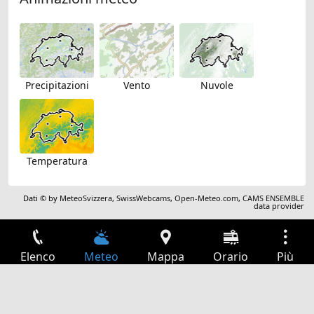
Precipitazioni
Vento
Nuvole
Temperatura
Dati © by
MeteoSvizzera
,
SwissWebcams
,
Open-Meteo.com
,
CAMS ENSEMBLE
data provider
Elenco
Meteo
Mappa
Orario
Più
Accesso