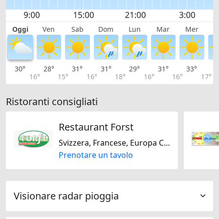
Oggi
Ven
Sab
Dom
Lun
Mar
Mer
G
30°
28°
31°
31°
29°
31°
33°
3
16°
15°
16°
18°
16°
16°
17°
Ristoranti consigliati
Restaurant Forst
Svizzera, Francese, Europa Centrale, Stagionale
Prenotare un tavolo
Visionare radar pioggia