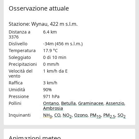
Osservazione attuale
Stazione: Wynau, 422 m s.l.m.
Distanza a
6.4 km
3376
Dislivello
-34m (456 m s.l.m.)
Temperatura
17.9 °C
Soleggiato
0 di 10 min
Precipitazioni
0 mm/h
Velocità del
1 km/h
da E
vento
Raffica
3 km/h
Umidità
90%
Pressione
971 hPa
Pollini
Ontano
,
Betulla
,
Graminacee
,
Assenzio
,
Ambrosia
Inquinanti
NH
,
CO
,
NO
,
Ozono
,
PM
,
PM
,
SO
3
2
10
2.5
2
Animazioni meteo