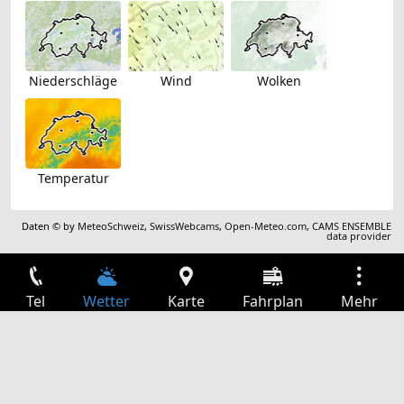
Niederschläge
Wind
Wolken
Temperatur
Daten © by
MeteoSchweiz
,
SwissWebcams
,
Open-Meteo.com
,
CAMS ENSEMBLE
data provider
Tel
Wetter
Karte
Fahrplan
Mehr
Anmelden
Dienste