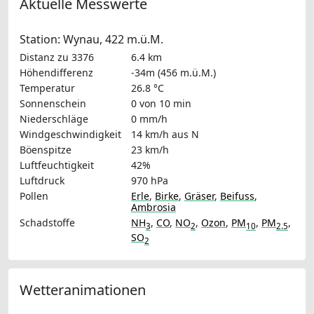
Aktuelle Messwerte
Station: Wynau, 422 m.ü.M.
Distanz zu 3376
6.4 km
Höhendifferenz
-34m (456 m.ü.M.)
Temperatur
26.8 °C
Sonnenschein
0 von 10 min
Niederschläge
0 mm/h
Windgeschwindigkeit
14 km/h
aus N
Böenspitze
23 km/h
Luftfeuchtigkeit
42%
Luftdruck
970 hPa
Pollen
Erle
,
Birke
,
Gräser
,
Beifuss
,
Ambrosia
Schadstoffe
NH
,
CO
,
NO
,
Ozon
,
PM
,
PM
,
3
2
10
2.5
SO
2
Wetteranimationen