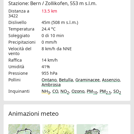
Stazione: Bern / Zollikofen, 553 m s.l.m.
Distanza a
13.5 km
3422
Dislivello
45m (508 m s.l.m.)
Temperatura
24.4 °C
Soleggiato
0 di 10 min
Precipitazioni
0 mm/h
Velocità del
8 km/h
da NNE
vento
Raffica
14 km/h
Umidità
41%
Pressione
955 hPa
Pollini
Ontano
,
Betulla
,
Graminacee
,
Assenzio
,
Ambrosia
Inquinanti
NH
,
CO
,
NO
,
Ozono
,
PM
,
PM
,
SO
3
2
10
2.5
2
Animazioni meteo