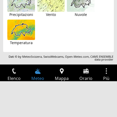
Precipitazioni
Vento
Nuvole
Temperatura
Dati © by
MeteoSvizzera
,
SwissWebcams
,
Open-Meteo.com
,
CAMS ENSEMBLE
data provider
Elenco
Meteo
Mappa
Orario
Più
Accesso
Servizi
Tabella partenze