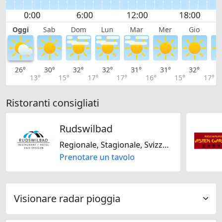
Oggi
Sab
Dom
Lun
Mar
Mer
Gio
V
26°
30°
32°
32°
31°
31°
32°
3
13°
15°
17°
17°
16°
15°
17°
Ristoranti consigliati
Rudswilbad
Regionale, Stagionale, Svizzera
Prenotare un tavolo
Visionare radar pioggia