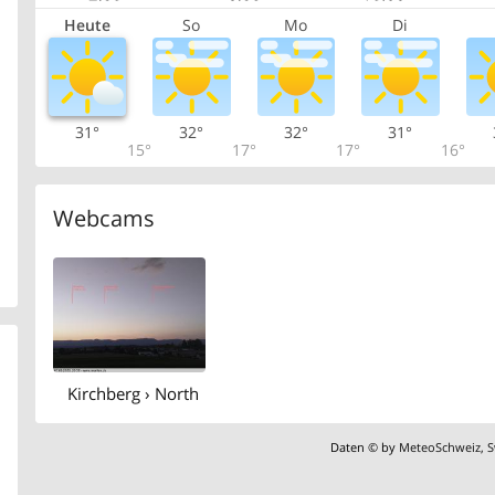
Heute
So
Mo
Di
31°
32°
32°
31°
15°
17°
17°
16°
Webcams
Kirchberg › North
Daten © by
MeteoSchweiz
,
S