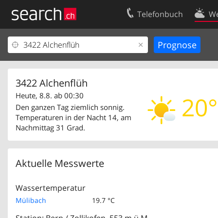
Telefonbuch
We
Ihr Eintrag
Kontakt
Kundencenter Geschäftskunden
Nutzungsbed
Impressum
Datenschutze
3422 Alchenflüh
Heute, 8.8. ab 00:30
20°
Den ganzen Tag ziemlich sonnig.
Temperaturen in der Nacht 14, am
Nachmittag 31 Grad.
Aktuelle Messwerte
Wassertemperatur
Mülibach
19.7 °C