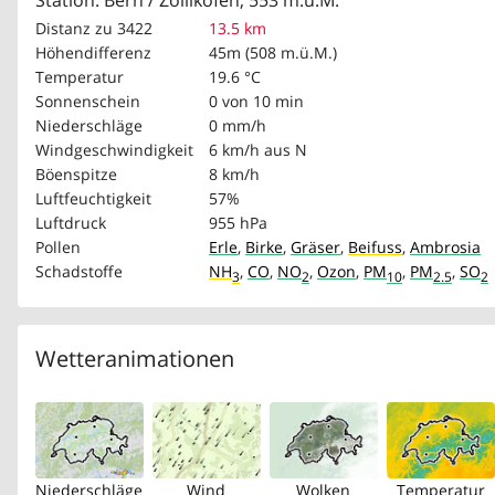
Station: Bern / Zollikofen, 553 m.ü.M.
Distanz zu 3422
13.5 km
Höhendifferenz
45m (508 m.ü.M.)
Temperatur
19.6 °C
Sonnenschein
0 von 10 min
Niederschläge
0 mm/h
Windgeschwindigkeit
6 km/h
aus N
Böenspitze
8 km/h
Luftfeuchtigkeit
57%
Luftdruck
955 hPa
Pollen
Erle
,
Birke
,
Gräser
,
Beifuss
,
Ambrosia
Schadstoffe
NH
,
CO
,
NO
,
Ozon
,
PM
,
PM
,
SO
3
2
10
2.5
2
Wetteranimationen
Niederschläge
Wind
Wolken
Temperatur