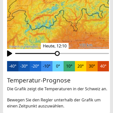
100 km
Heute, 12:10
©
search.ch
,
swisstopo
,
OpenStreetMap
,
others
-40°
-30°
-20°
-10°
0°
10°
20°
30°
40°
Temperatur-Prognose
Die Grafik zeigt die Temperaturen in der Schweiz an.
Bewegen Sie den Regler unterhalb der Grafik um
einen Zeitpunkt auszuwählen.