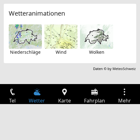
Wetteranimationen
Niederschläge
Wind
Wolken
Daten © by
MeteoSchweiz
Tel
Wetter
Karte
Fahrplan
Mehr
Anmelden
Dienste