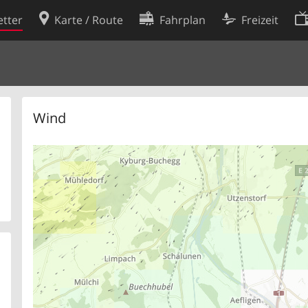
tter
Karte / Route
Fahrplan
Freizeit
Cookie-Richtlinie
ingungen
Cookie-Einstellungen
rklärung
Entwickler
Wind