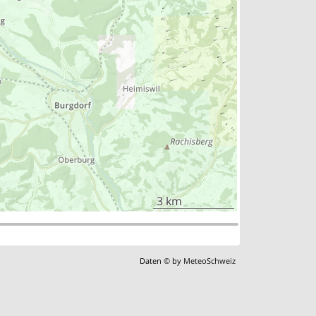
3 km
Daten © by
MeteoSchweiz