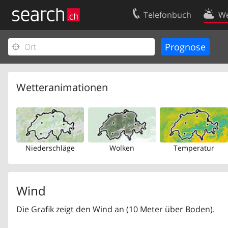
Telefonbuch
We
Ihr Eintrag
Kontakt
Kundencenter Geschäftskunden
Nutzungsbed
Impressum
Datenschutze
Wetteranimationen
Niederschläge
Wolken
Temperatur
Wind
Die Grafik zeigt den Wind an (10 Meter über Boden).