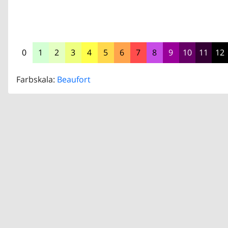
0
1
2
3
4
5
6
7
8
9
10
11
12
Farbskala:
Beaufort