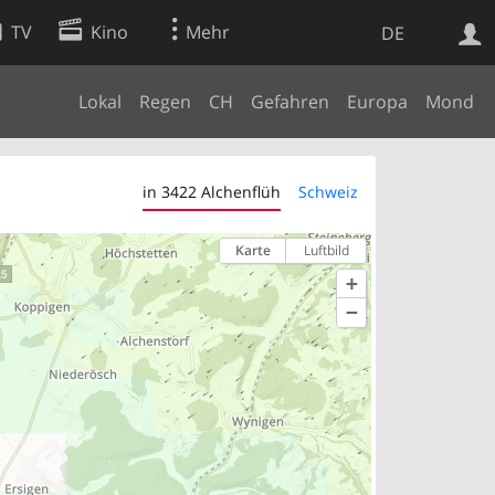
TV
Kino
Mehr
DE
Lokal
Regen
CH
Gefahren
Europa
Mond
Websuche
Apps
in 3422 Alchenflüh
Schweiz
Karte
Luftbild
+
−