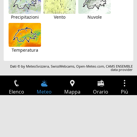
Precipitazioni
Vento
Nuvole
Temperatura
Dati © by
MeteoSvizzera
,
SwissWebcams
,
Open-Meteo.com
,
CAMS ENSEMBLE
data provider
Elenco
Meteo
Mappa
Orario
Più
Accesso
Servizi
Tabella partenze