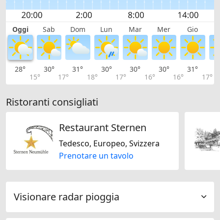
Oggi
Sab
Dom
Lun
Mar
Mer
Gio
V
28°
30°
31°
30°
30°
30°
31°
3
15°
17°
18°
17°
16°
16°
17°
Ristoranti consigliati
Restaurant Sternen
Tedesco, Europeo, Svizzera
Prenotare un tavolo
Visionare radar pioggia