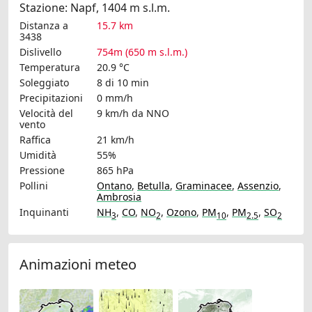
Stazione: Napf, 1404 m s.l.m.
Distanza a
15.7 km
3438
Dislivello
754m (650 m s.l.m.)
Temperatura
20.9 °C
Soleggiato
8 di 10 min
Precipitazioni
0 mm/h
Velocità del
9 km/h
da NNO
vento
Raffica
21 km/h
Umidità
55%
Pressione
865 hPa
Pollini
Ontano
,
Betulla
,
Graminacee
,
Assenzio
,
Ambrosia
Inquinanti
NH
,
CO
,
NO
,
Ozono
,
PM
,
PM
,
SO
3
2
10
2.5
2
Animazioni meteo