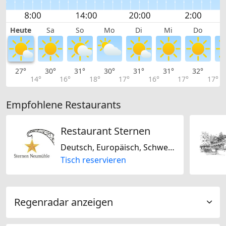
Heute
Sa
So
Mo
Di
Mi
Do
27°
30°
31°
30°
31°
31°
32°
3
14°
16°
18°
17°
16°
17°
17°
Empfohlene Restaurants
Restaurant Sternen
Deutsch, Europäisch, Schweizerisch
Tisch reservieren
Regenradar anzeigen