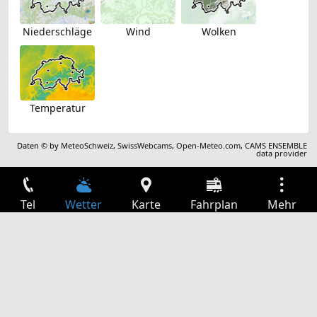
Niederschläge
Wind
Wolken
Temperatur
Daten © by
MeteoSchweiz
,
SwissWebcams
,
Open-Meteo.com
,
CAMS ENSEMBLE
data provider
Tel
Wetter
Karte
Fahrplan
Mehr
Anmelden
Dienste
Abfahrtstabelle