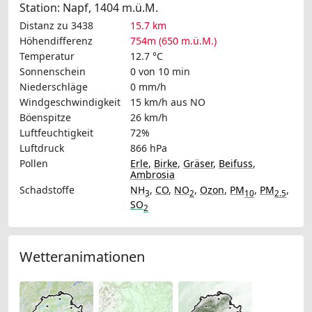
Station: Napf, 1404 m.ü.M.
Distanz zu 3438
15.7 km
Höhendifferenz
754m (650 m.ü.M.)
Temperatur
12.7 °C
Sonnenschein
0 von 10 min
Niederschläge
0 mm/h
Windgeschwindigkeit
15 km/h
aus NO
Böenspitze
26 km/h
Luftfeuchtigkeit
72%
Luftdruck
866 hPa
Pollen
Erle
,
Birke
,
Gräser
,
Beifuss
,
Ambrosia
Schadstoffe
NH
,
CO
,
NO
,
Ozon
,
PM
,
PM
,
3
2
10
2.5
SO
2
Wetteranimationen