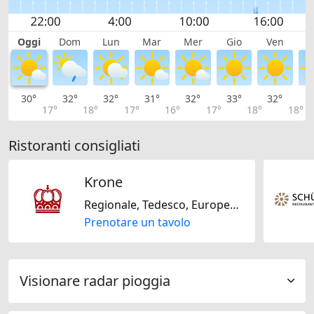
Oggi
Dom
Lun
Mar
Mer
Gio
Ven
S
30°
32°
32°
31°
32°
33°
32°
3
17°
18°
17°
16°
17°
18°
18°
Ristoranti consigliati
Krone
Regionale, Tedesco, Europeo, Internazionale, Cinese, Francese, Americana, Senza lattosio, Senza glutine, Senza noci, Mediterranea
Prenotare un tavolo
Visionare radar pioggia