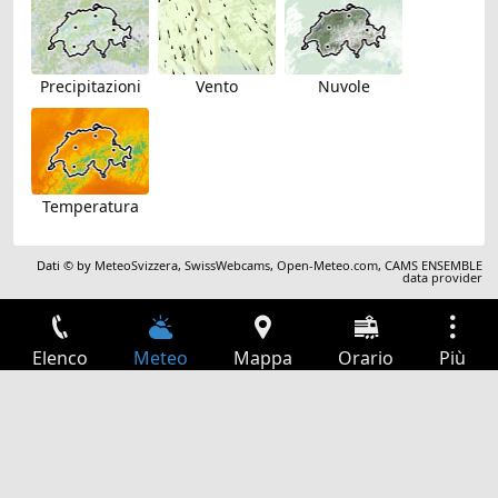
Precipitazioni
Vento
Nuvole
Temperatura
Dati © by
MeteoSvizzera
,
SwissWebcams
,
Open-Meteo.com
,
CAMS ENSEMBLE
data provider
Elenco
Meteo
Mappa
Orario
Più
Accesso
Servizi