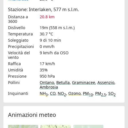
Stazione: Interlaken, 577 m s.l.m.
Distanza a
20.8 km
3600
Dislivello
19m (558 m s.l.m.)
Temperatura
30.7 °C
Soleggiato
9 di 10 min
Precipitazioni
0 mm/h
Velocità del
9 km/h
da OSO
vento
Raffica
17 km/h
Umidità
35%
Pressione
950 hPa
Pollini
Ontano
,
Betulla
,
Graminacee
,
Assenzio
,
Ambrosia
Inquinanti
NH
,
CO
,
NO
,
Ozono
,
PM
,
PM
,
SO
3
2
10
2.5
2
Animazioni meteo