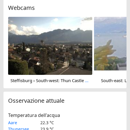
Webcams
Steffisburg › South-west: Thun Castle - Stadtkirche Thun - Stockhorn
South-east: La
Osservazione attuale
Temperatura dell'acqua
Aare
22.3 °C
Thunersee
23.9 °C