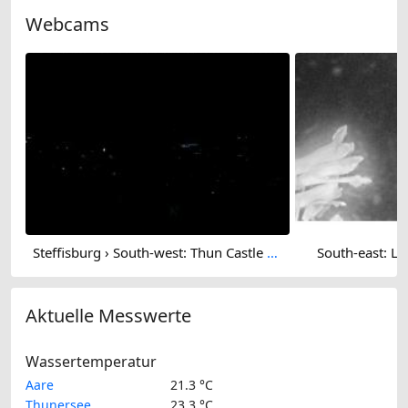
Webcams
Steffisburg › South-west: Thun Castle - Stadtkirche Thun - Stockhorn
South-east: La
Aktuelle Messwerte
Wassertemperatur
Aare
21.3 °C
Thunersee
23.3 °C