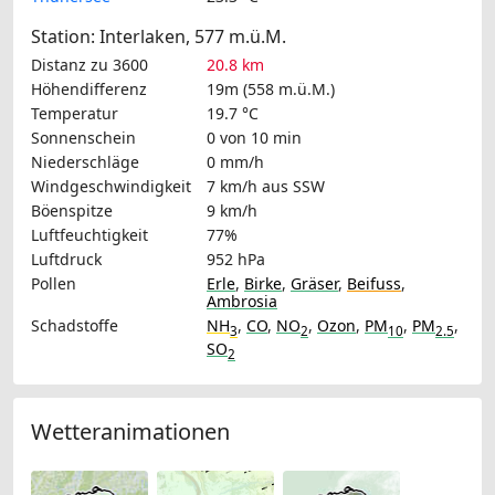
Station: Interlaken, 577 m.ü.M.
Distanz zu 3600
20.8 km
Höhendifferenz
19m (558 m.ü.M.)
Temperatur
19.7 °C
Sonnenschein
0 von 10 min
Niederschläge
0 mm/h
Windgeschwindigkeit
7 km/h
aus SSW
Böenspitze
9 km/h
Luftfeuchtigkeit
77%
Luftdruck
952 hPa
Pollen
Erle
,
Birke
,
Gräser
,
Beifuss
,
Ambrosia
Schadstoffe
NH
,
CO
,
NO
,
Ozon
,
PM
,
PM
,
3
2
10
2.5
SO
2
Wetteranimationen