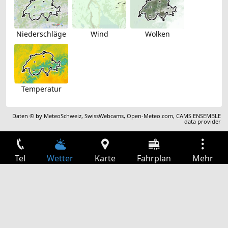
Niederschläge
Wind
Wolken
Temperatur
Daten © by
MeteoSchweiz
,
SwissWebcams
,
Open-Meteo.com
,
CAMS ENSEMBLE
data provider
Tel
Wetter
Karte
Fahrplan
Mehr
Anmelden
Dienste