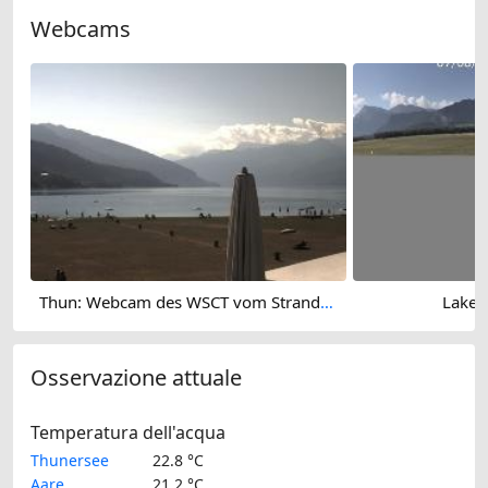
Webcams
Thun: Webcam des WSCT vom Strandbad
Lake 
Osservazione attuale
Temperatura dell'acqua
Thunersee
22.8 °C
Aare
21.2 °C