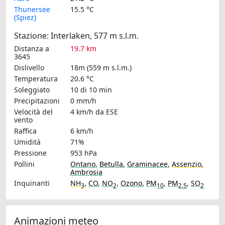
Thunersee
15.5 °C
(Spiez)
Stazione: Interlaken, 577 m s.l.m.
Distanza a
19.7 km
3645
Dislivello
18m (559 m s.l.m.)
Temperatura
20.6 °C
Soleggiato
10 di 10 min
Precipitazioni
0 mm/h
Velocità del
4 km/h
da ESE
vento
Raffica
6 km/h
Umidità
71%
Pressione
953 hPa
Pollini
Ontano
,
Betulla
,
Graminacee
,
Assenzio
,
Ambrosia
Inquinanti
NH
,
CO
,
NO
,
Ozono
,
PM
,
PM
,
SO
3
2
10
2.5
2
Animazioni meteo