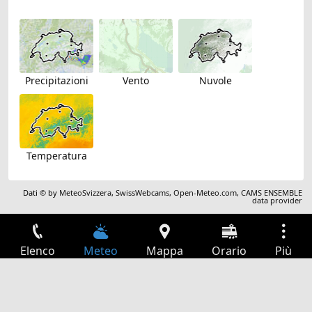
Precipitazioni
Vento
Nuvole
Temperatura
Dati © by
MeteoSvizzera
,
SwissWebcams
,
Open-Meteo.com
,
CAMS ENSEMBLE
data provider
Elenco
Meteo
Mappa
Orario
Più
Accesso