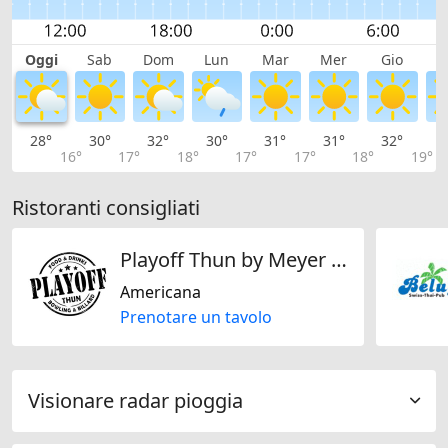
Oggi
Sab
Dom
Lun
Mar
Mer
Gio
V
28°
30°
32°
30°
31°
31°
32°
3
16°
17°
18°
17°
17°
18°
19°
Ristoranti consigliati
Playoff Thun by Meyer Gastro & Event GmbH
Americana
Prenotare un tavolo
Visionare radar pioggia