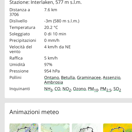
Stazione: Interlaken, 577 m s.l.m.
Distanza a
7.6 km
3706
Dislivello
-3m (580 m s.l.m.)
Temperatura
20.2 °C
Soleggiato
0 di 10 min
Precipitazioni
0 mm/h
Velocità del
4 km/h
da NE
vento
Raffica
5 km/h
Umidità
97%
Pressione
954 hPa
Pollini
Ontano
,
Betulla
,
Graminacee
,
Assenzio
,
Ambrosia
Inquinanti
NH
,
CO
,
NO
,
Ozono
,
PM
,
PM
,
SO
3
2
10
2.5
2
Animazioni meteo