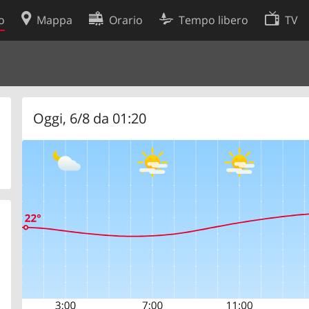
o
Mappa
Orario
Tempo libero
TV
Politica sui cookie
so
Preferenze cookie
 dati
Sviluppatori
Oggi, 6/8 da 01:20