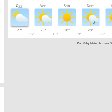
Oggi
Ven
Sab
Dom
27°
25°
28°
28°
16°
16°
19°
17°
Dati © by
MeteoSvizzera
,
S