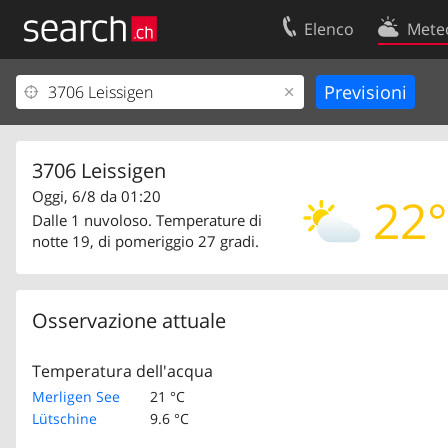
Elenco
Mete
Il vostro profolio
Contatti
Area clienti
Condizioni d’u
Informazioni Legali
Protezione dei
3706 Leissigen
Oggi, 6/8 da 01:20
22°
Dalle 1 nuvoloso. Temperature di
notte 19, di pomeriggio 27 gradi.
Osservazione attuale
Temperatura dell'acqua
Merligen See
21 °C
Lütschine
9.6 °C