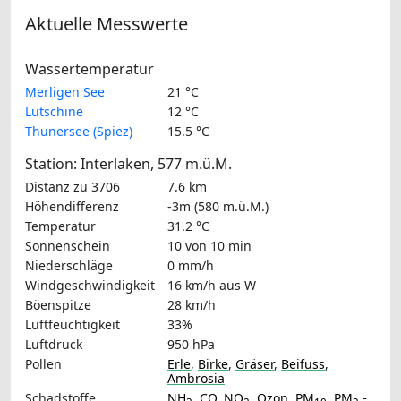
Aktuelle Messwerte
Wassertemperatur
Merligen See
21 °C
Lütschine
12 °C
Thunersee (Spiez)
15.5 °C
Station: Interlaken, 577 m.ü.M.
Distanz zu 3706
7.6 km
Höhendifferenz
-3m (580 m.ü.M.)
Temperatur
31.2 °C
Sonnenschein
10 von 10 min
Niederschläge
0 mm/h
Windgeschwindigkeit
16 km/h
aus W
Böenspitze
28 km/h
Luftfeuchtigkeit
33%
Luftdruck
950 hPa
Pollen
Erle
,
Birke
,
Gräser
,
Beifuss
,
Ambrosia
Schadstoffe
NH
,
CO
,
NO
,
Ozon
,
PM
,
PM
,