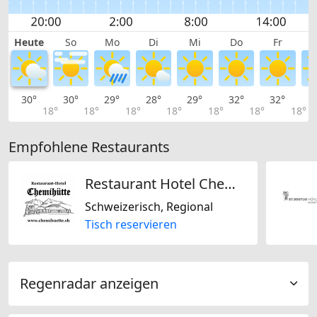
Heute
So
Mo
Di
Mi
Do
Fr
30°
30°
29°
28°
29°
32°
32°
3
18°
18°
18°
18°
18°
18°
18°
Empfohlene Restaurants
Restaurant Hotel Chemihütte
Schweizerisch, Regional
Tisch reservieren
Regenradar anzeigen