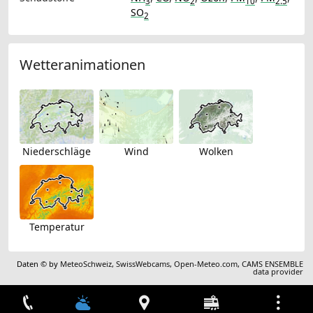
3
2
10
2.5
SO
2
Wetteranimationen
Niederschläge
Wind
Wolken
Temperatur
Daten © by
MeteoSchweiz
,
SwissWebcams
,
Open-Meteo.com
,
CAMS ENSEMBLE
data provider