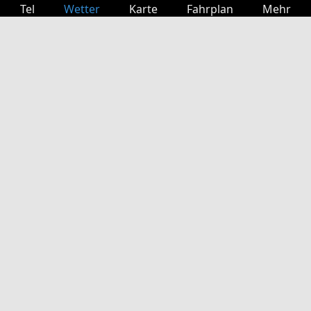
Tel
Wetter
Karte
Fahrplan
Mehr
Anmelden
Dienste
Abfahrtstabelle
Freizeit
TV-Programm
Kinoprogramm
Websuche
App