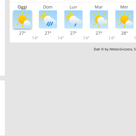
Oggi
Dom
Lun
Mar
Mer
27°
27°
27°
27°
28°
14°
14°
14°
14°
1
Dati © by
MeteoSvizzera
,
S