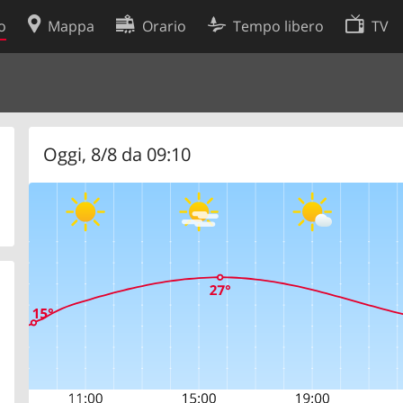
o
Mappa
Orario
Tempo libero
TV
Politica sui cookie
so
Preferenze cookie
 dati
Sviluppatori
Oggi, 8/8 da 09:10