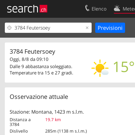
Elenco
Mete
Il vostro profolio
Contatti
Area clienti
Condizioni d’u
Informazioni Legali
Protezione dei
3784 Feutersoey
Oggi, 8/8 da 09:10
15°
Dalle 9 abbastanza soleggiato.
Temperature tra 15 e 27 gradi.
Osservazione attuale
Stazione: Montana, 1423 m s.l.m.
Distanza a
19.7 km
3784
Dislivello
285m (1138 m s.l.m.)