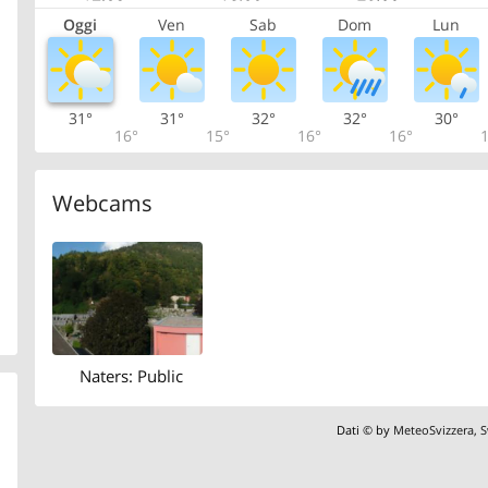
Oggi
Ven
Sab
Dom
Lun
31°
31°
32°
32°
30°
16°
15°
16°
16°
1
Webcams
Naters: Public
Dati © by
MeteoSvizzera
,
S