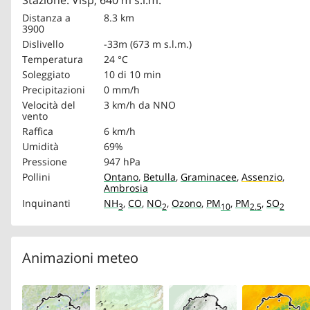
Stazione: Visp, 640 m s.l.m.
Distanza a
8.3 km
3900
Dislivello
-33m (673 m s.l.m.)
Temperatura
24 °C
Soleggiato
10 di 10 min
Precipitazioni
0 mm/h
Velocità del
3 km/h
da NNO
vento
Raffica
6 km/h
Umidità
69%
Pressione
947 hPa
Pollini
Ontano
,
Betulla
,
Graminacee
,
Assenzio
,
Ambrosia
Inquinanti
NH
,
CO
,
NO
,
Ozono
,
PM
,
PM
,
SO
3
2
10
2.5
2
Animazioni meteo