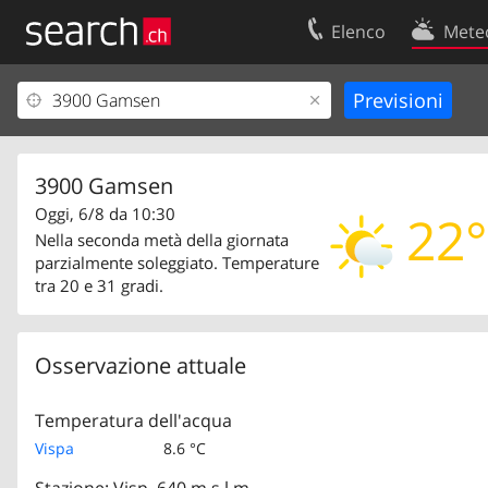
Elenco
Mete
Il vostro profolio
Contatti
Area clienti
Condizioni d’u
Informazioni Legali
Protezione dei
3900 Gamsen
Oggi, 6/8 da 10:30
22°
Nella seconda metà della giornata
parzialmente soleggiato. Temperature
tra 20 e 31 gradi.
Osservazione attuale
Temperatura dell'acqua
Vispa
8.6 °C