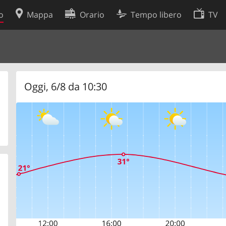
o
Mappa
Orario
Tempo libero
TV
Politica sui cookie
so
Preferenze cookie
 dati
Sviluppatori
Oggi, 6/8 da 10:30