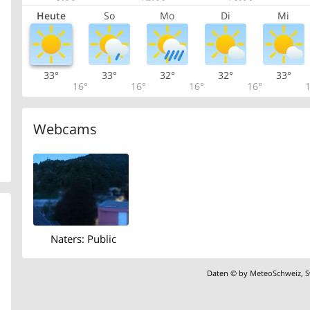
Heute
So
Mo
Di
Mi
33°
33°
32°
32°
33°
16°
16°
16°
16°
1
Webcams
Naters: Public
Daten © by
MeteoSchweiz
,
S