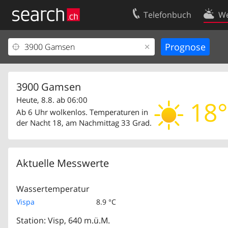
Telefonbuch
We
Ihr Eintrag
Kontakt
Kundencenter Geschäftskunden
Nutzungsbed
Impressum
Datenschutze
3900 Gamsen
Heute, 8.8. ab 06:00
18°
Ab 6 Uhr wolkenlos. Temperaturen in
der Nacht 18, am Nachmittag 33 Grad.
Aktuelle Messwerte
Wassertemperatur
Vispa
8.9 °C
Station: Visp, 640 m.ü.M.