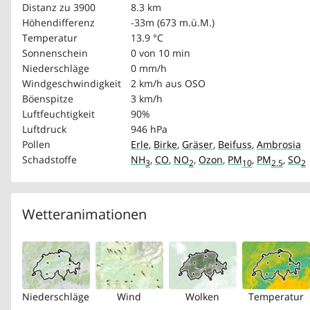
Distanz zu 3900
8.3 km
Höhendifferenz
-33m (673 m.ü.M.)
Temperatur
13.9 °C
Sonnenschein
0 von 10 min
Niederschläge
0 mm/h
Windgeschwindigkeit
2 km/h
aus OSO
Böenspitze
3 km/h
Luftfeuchtigkeit
90%
Luftdruck
946 hPa
Pollen
Erle
,
Birke
,
Gräser
,
Beifuss
,
Ambrosia
Schadstoffe
NH
,
CO
,
NO
,
Ozon
,
PM
,
PM
,
SO
3
2
10
2.5
2
Wetteranimationen
Niederschläge
Wind
Wolken
Temperatur