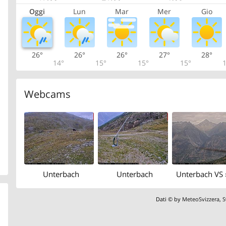
Oggi
Lun
Mar
Mer
Gio
26°
26°
26°
27°
28°
14°
15°
15°
15°
1
Webcams
Unterbach
Unterbach
Dati © by
MeteoSvizzera
,
S