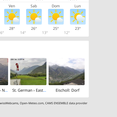
Ven
Sab
Dom
Lun
28°
26°
25°
23°
6°
14°
13°
12°
Unterbach VS › North: Bietschhorn
St. German › East: Air Zermatt AG - Gärsthorn - Gebidum - Spitzhorli
Eischoll: Dorf
wissWebcams
,
Open-Meteo.com
,
CAMS ENSEMBLE data provider