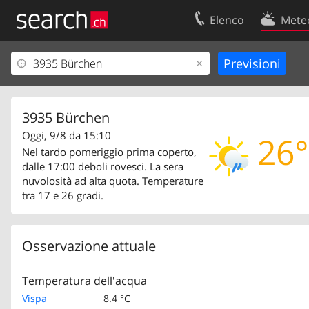
Elenco
Mete
Il vostro profolio
Contatti
Area clienti
Condizioni d’u
Informazioni Legali
Protezione dei
3935 Bürchen
Oggi, 9/8 da 15:10
26°
Nel tardo pomeriggio prima coperto,
dalle 17:00 deboli rovesci. La sera
nuvolosità ad alta quota. Temperature
tra 17 e 26 gradi.
Osservazione attuale
Temperatura dell'acqua
Vispa
8.4 °C