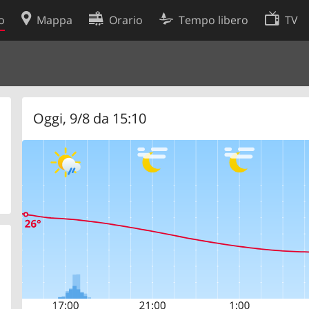
o
Mappa
Orario
Tempo libero
TV
Politica sui cookie
so
Preferenze cookie
 dati
Sviluppatori
Oggi, 9/8 da 15:10