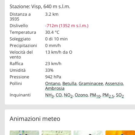
Stazione: Visp, 640 m s.l.m.
Distanza a
3.2 km
3935
Dislivello
-712m (1352 m s.l.m.)
Temperatura
30.4 °C
Soleggiato
0 di 10 min
Precipitazioni
0 mm/h
Velocità del
13 km/h
da O
vento
Raffica
23 km/h
Umidità
33%
Pressione
942 hPa
Pollini
Ontano
,
Betulla
,
Graminacee
,
Assenzio
,
Ambrosia
Inquinanti
NH
,
CO
,
NO
,
Ozono
,
PM
,
PM
,
SO
3
2
10
2.5
2
Animazioni meteo