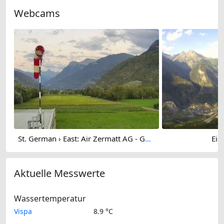
Webcams
St. German › East: Air Zermatt AG - Gärsthorn - Gebidum - Spitzhorli
Eis
Aktuelle Messwerte
Wassertemperatur
Vispa
8.9 °C