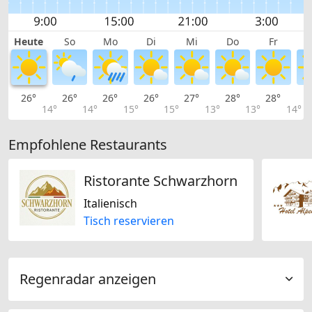
Heute
So
Mo
Di
Mi
Do
Fr
26°
26°
26°
26°
27°
28°
28°
2
14°
14°
15°
15°
13°
13°
14°
Empfohlene Restaurants
Ristorante Schwarzhorn
Italienisch
Tisch reservieren
Regenradar anzeigen