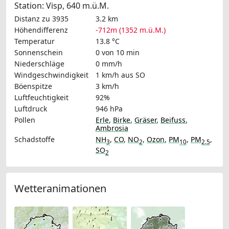
Station: Visp, 640 m.ü.M.
Distanz zu 3935
3.2 km
Höhendifferenz
-712m (1352 m.ü.M.)
Temperatur
13.8 °C
Sonnenschein
0 von 10 min
Niederschläge
0 mm/h
Windgeschwindigkeit
1 km/h
aus SO
Böenspitze
3 km/h
Luftfeuchtigkeit
92%
Luftdruck
946 hPa
Pollen
Erle
,
Birke
,
Gräser
,
Beifuss
,
Ambrosia
Schadstoffe
NH
,
CO
,
NO
,
Ozon
,
PM
,
PM
,
3
2
10
2.5
SO
2
Wetteranimationen