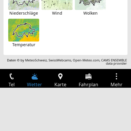
Niederschläge
Wind
Wolken
Temperatur
Daten © by
MeteoSchweiz
,
SwissWebcams
,
Open-Meteo.com
,
CAMS ENSEMBLE
data provider
Tel
Wetter
Karte
Fahrplan
Mehr
Anmelden
Dienste
Abfahrtstabelle