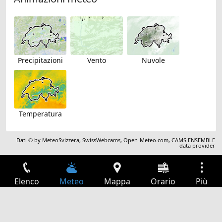
Precipitazioni
Vento
Nuvole
Temperatura
Dati © by
MeteoSvizzera
,
SwissWebcams
,
Open-Meteo.com
,
CAMS ENSEMBLE
data provider
Elenco
Meteo
Mappa
Orario
Più
Accesso