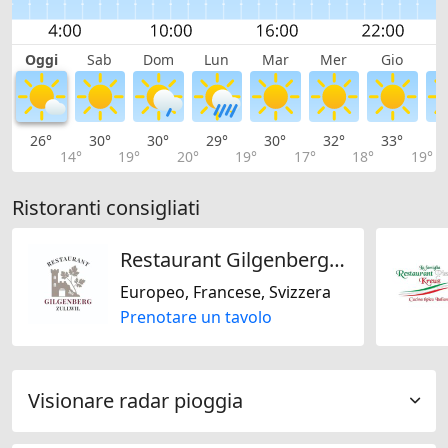
Oggi
Sab
Dom
Lun
Mar
Mer
Gio
V
26°
30°
30°
29°
30°
32°
33°
3
14°
19°
20°
19°
17°
18°
19°
Ristoranti consigliati
Restaurant Gilgenberg by Laffranchi
Europeo, Francese, Svizzera
Prenotare un tavolo
Visionare radar pioggia