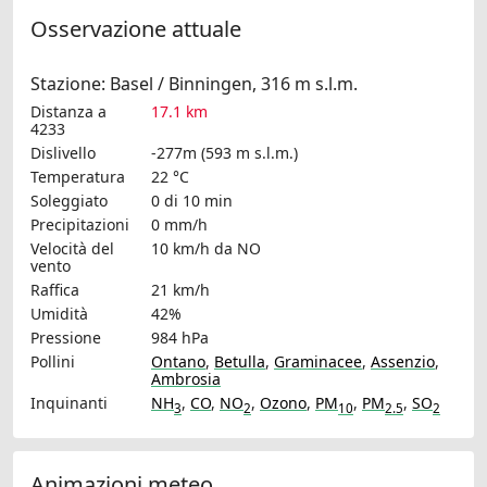
Osservazione attuale
Stazione: Basel / Binningen, 316 m s.l.m.
Distanza a
17.1 km
4233
Dislivello
-277m (593 m s.l.m.)
Temperatura
22 °C
Soleggiato
0 di 10 min
Precipitazioni
0 mm/h
Velocità del
10 km/h
da NO
vento
Raffica
21 km/h
Umidità
42%
Pressione
984 hPa
Pollini
Ontano
,
Betulla
,
Graminacee
,
Assenzio
,
Ambrosia
Inquinanti
NH
,
CO
,
NO
,
Ozono
,
PM
,
PM
,
SO
3
2
10
2.5
2
Animazioni meteo