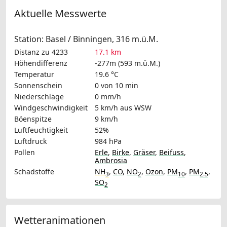
Aktuelle Messwerte
Station: Basel / Binningen, 316 m.ü.M.
Distanz zu 4233
17.1 km
Höhendifferenz
-277m (593 m.ü.M.)
Temperatur
19.6 °C
Sonnenschein
0 von 10 min
Niederschläge
0 mm/h
Windgeschwindigkeit
5 km/h
aus WSW
Böenspitze
9 km/h
Luftfeuchtigkeit
52%
Luftdruck
984 hPa
Pollen
Erle
,
Birke
,
Gräser
,
Beifuss
,
Ambrosia
Schadstoffe
NH
,
CO
,
NO
,
Ozon
,
PM
,
PM
,
3
2
10
2.5
SO
2
Wetteranimationen