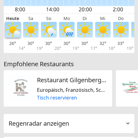
Heute
Sa
So
Mo
Di
Mi
Do
26°
30°
30°
30°
30°
32°
33°
3
14°
19°
20°
19°
17°
18°
19°
Empfohlene Restaurants
Restaurant Gilgenberg by Laffranchi
Europäisch, Französisch, Schweizerisch
Tisch reservieren
Regenradar anzeigen