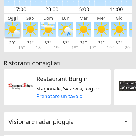
Oggi
Sab
Dom
Lun
Mar
Mer
Gio
V
29°
31°
33°
32°
31°
31°
32°
3
15°
18°
19°
18°
17°
19°
20°
Ristoranti consigliati
Restaurant Bürgin
Stagionale, Svizzera, Regionale, Senza glutine, Senza lattosio
Prenotare un tavolo
Visionare radar pioggia