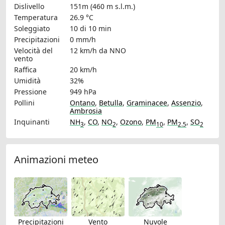
Dislivello
151m (460 m s.l.m.)
Temperatura
26.9 °C
Soleggiato
10 di 10 min
Precipitazioni
0 mm/h
Velocità del
12 km/h
da NNO
vento
Raffica
20 km/h
Umidità
32%
Pressione
949 hPa
Pollini
Ontano
,
Betulla
,
Graminacee
,
Assenzio
,
Ambrosia
Inquinanti
NH
,
CO
,
NO
,
Ozono
,
PM
,
PM
,
SO
3
2
10
2.5
2
Animazioni meteo
Precipitazioni
Vento
Nuvole