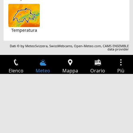
Temperatura
Dati © by
MeteoSvizzera
,
SwissWebcams
,
Open-Meteo.com
,
CAMS ENSEMBLE
data provider
Elenco
Meteo
Mappa
Orario
Più
Accesso
Servizi
Tabella partenze
Tempo libero