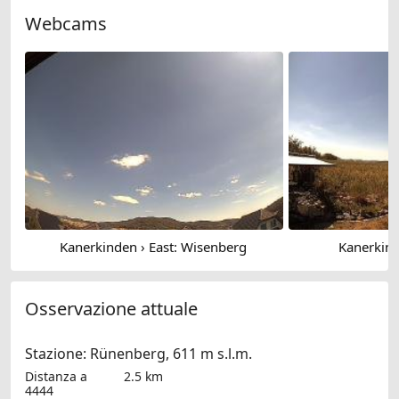
Webcams
Kanerkinden › East: Wisenberg
Kanerkind
Osservazione attuale
Stazione: Rünenberg, 611 m s.l.m.
Distanza a
2.5 km
4444