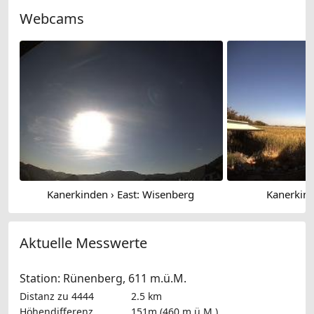
Webcams
Kanerkinden › East: Wisenberg
Kanerkind
Aktuelle Messwerte
Station: Rünenberg, 611 m.ü.M.
Distanz zu 4444
2.5 km
Höhendifferenz
151m (460 m.ü.M.)