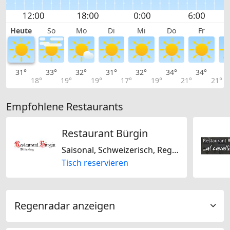
Heute
So
Mo
Di
Mi
Do
Fr
31°
33°
32°
31°
32°
34°
34°
3
18°
19°
19°
17°
19°
21°
21°
Empfohlene Restaurants
Restaurant Bürgin
Saisonal, Schweizerisch, Regional, Glutenfrei, Laktosefrei
Tisch reservieren
Regenradar anzeigen