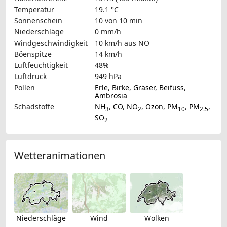
Temperatur
19.1 °C
Sonnenschein
10 von 10 min
Niederschläge
0 mm/h
Windgeschwindigkeit
10 km/h
aus NO
Böenspitze
14 km/h
Luftfeuchtigkeit
48%
Luftdruck
949 hPa
Pollen
Erle
,
Birke
,
Gräser
,
Beifuss
,
Ambrosia
Schadstoffe
NH
,
CO
,
NO
,
Ozon
,
PM
,
PM
,
3
2
10
2.5
SO
2
Wetteranimationen
Niederschläge
Wind
Wolken