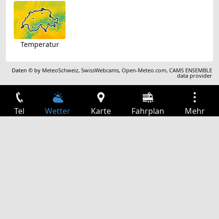
Temperatur
Daten © by
MeteoSchweiz
,
SwissWebcams
,
Open-Meteo.com
,
CAMS ENSEMBLE
data provider
Tel
Wetter
Karte
Fahrplan
Mehr
Anmelden
Dienste
Abfahrtstabelle
Freizeit