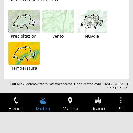
Precipitazioni
Vento
Nuvole
Temperatura
Dati © by
MeteoSvizzera
,
SwissWebcams
,
Open-Meteo.com
,
CAMS ENSEMBLE
data provider
Elenco
Meteo
Mappa
Orario
Più
Accesso