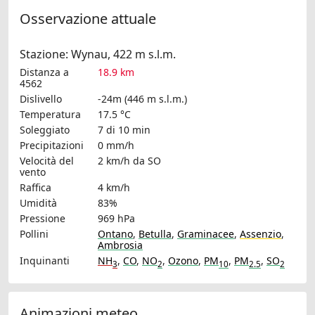
Osservazione attuale
Stazione: Wynau, 422 m s.l.m.
Distanza a
18.9 km
4562
Dislivello
-24m (446 m s.l.m.)
Temperatura
17.5 °C
Soleggiato
7 di 10 min
Precipitazioni
0 mm/h
Velocità del
2 km/h
da SO
vento
Raffica
4 km/h
Umidità
83%
Pressione
969 hPa
Pollini
Ontano
,
Betulla
,
Graminacee
,
Assenzio
,
Ambrosia
Inquinanti
NH
,
CO
,
NO
,
Ozono
,
PM
,
PM
,
SO
3
2
10
2.5
2
Animazioni meteo