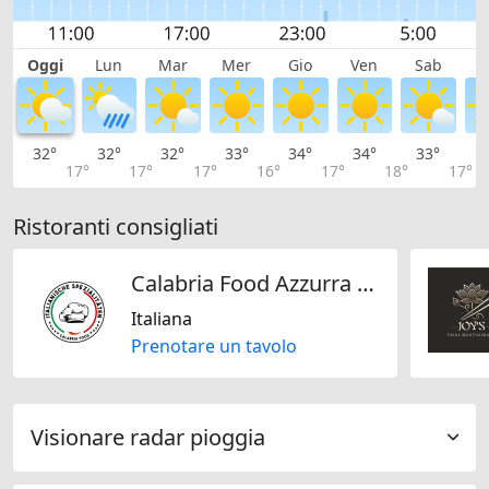
Oggi
Lun
Mar
Mer
Gio
Ven
Sab
D
32°
32°
32°
33°
34°
34°
33°
3
17°
17°
17°
16°
17°
18°
17°
Ristoranti consigliati
Calabria Food Azzurra GmbH
Italiana
Prenotare un tavolo
Visionare radar pioggia