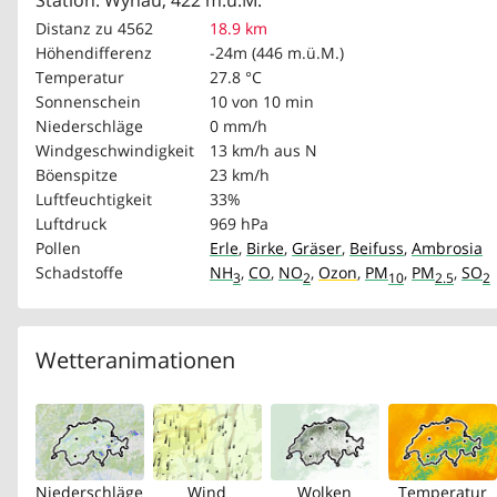
Station: Wynau, 422 m.ü.M.
Distanz zu 4562
18.9 km
Höhendifferenz
-24m (446 m.ü.M.)
Temperatur
27.8 °C
Sonnenschein
10 von 10 min
Niederschläge
0 mm/h
Windgeschwindigkeit
13 km/h
aus N
Böenspitze
23 km/h
Luftfeuchtigkeit
33%
Luftdruck
969 hPa
Pollen
Erle
,
Birke
,
Gräser
,
Beifuss
,
Ambrosia
Schadstoffe
NH
,
CO
,
NO
,
Ozon
,
PM
,
PM
,
SO
3
2
10
2.5
2
Wetteranimationen
Niederschläge
Wind
Wolken
Temperatur