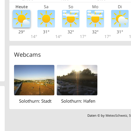
Heute
Sa
So
Mo
Di
29°
31°
32°
32°
31°
14°
14°
17°
17°
1
Webcams
Solothurn: Stadt
Solothurn: Hafen
Daten © by
MeteoSchweiz
,
S