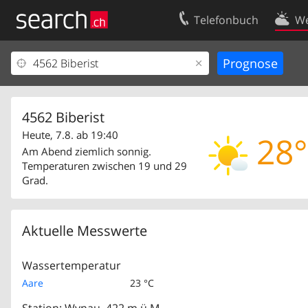
Telefonbuch
We
Ihr Eintrag
Kontakt
Kundencenter Geschäftskunden
Nutzungsbed
Impressum
Datenschutze
4562 Biberist
Heute, 7.8. ab 19:40
28°
Am Abend ziemlich sonnig.
Temperaturen zwischen 19 und 29
Grad.
Aktuelle Messwerte
Wassertemperatur
Aare
23 °C