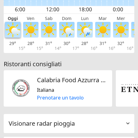
Oggi
Ven
Sab
Dom
Lun
Mar
Mer
G
29°
28°
31°
30°
28°
31°
32°
3
15°
15°
14°
17°
16°
16°
16°
Ristoranti consigliati
Calabria Food Azzurra GmbH
Italiana
Prenotare un tavolo
Visionare radar pioggia