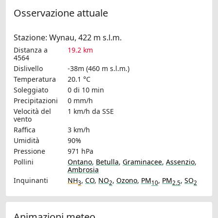
Osservazione attuale
Stazione: Wynau, 422 m s.l.m.
Distanza a
19.2 km
4564
Dislivello
-38m (460 m s.l.m.)
Temperatura
20.1 °C
Soleggiato
0 di 10 min
Precipitazioni
0 mm/h
Velocità del
1 km/h
da SSE
vento
Raffica
3 km/h
Umidità
90%
Pressione
971 hPa
Pollini
Ontano
,
Betulla
,
Graminacee
,
Assenzio
,
Ambrosia
Inquinanti
NH
,
CO
,
NO
,
Ozono
,
PM
,
PM
,
SO
3
2
10
2.5
2
Animazioni meteo