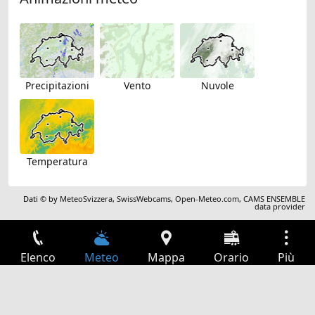
Precipitazioni
Vento
Nuvole
Temperatura
Dati © by
MeteoSvizzera
,
SwissWebcams
,
Open-Meteo.com
,
CAMS ENSEMBLE
data provider
Elenco
Meteo
Mappa
Orario
Più
Accesso