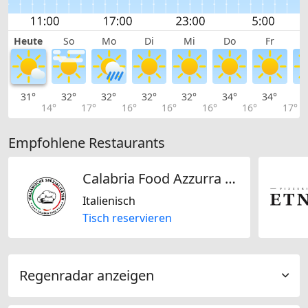
Heute
So
Mo
Di
Mi
Do
Fr
31°
32°
32°
32°
32°
34°
34°
3
14°
17°
16°
16°
16°
16°
17°
Empfohlene Restaurants
Calabria Food Azzurra GmbH
Italienisch
Tisch reservieren
Regenradar anzeigen