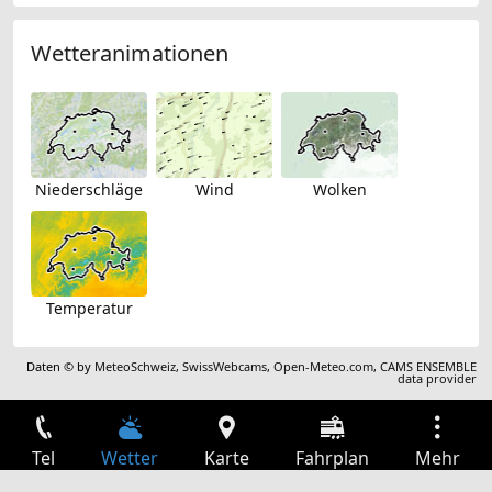
Wetteranimationen
Niederschläge
Wind
Wolken
Temperatur
Daten © by
MeteoSchweiz
,
SwissWebcams
,
Open-Meteo.com
,
CAMS ENSEMBLE
data provider
Tel
Wetter
Karte
Fahrplan
Mehr