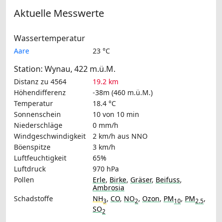
Aktuelle Messwerte
Wassertemperatur
Aare
23 °C
Station: Wynau, 422 m.ü.M.
Distanz zu 4564
19.2 km
Höhendifferenz
-38m (460 m.ü.M.)
Temperatur
18.4 °C
Sonnenschein
10 von 10 min
Niederschläge
0 mm/h
Windgeschwindigkeit
2 km/h
aus NNO
Böenspitze
3 km/h
Luftfeuchtigkeit
65%
Luftdruck
970 hPa
Pollen
Erle
,
Birke
,
Gräser
,
Beifuss
,
Ambrosia
Schadstoffe
NH
,
CO
,
NO
,
Ozon
,
PM
,
PM
,
3
2
10
2.5
SO
2