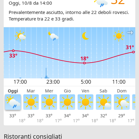
Oggi, 10/8 da 14:00
Prevalentemente asciutto, intorno alle 22 deboli rovesci.
Temperature tra 22 e 33 gradi.
Oggi
Mar
Mer
Gio
Ven
Sab
Dom
L
33°
33°
33°
34°
34°
32°
29°
2
18°
18°
17°
17°
18°
18°
17°
Ristoranti consigliati