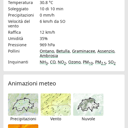
Temperatura
30.8 °C
Soleggiato
10 di 10 min
Precipitazioni
0 mm/h
Velocità del
6 km/h
da SO
vento
Raffica
12 km/h
Umidità
35%
Pressione
969 hPa
Pollini
Ontano
,
Betulla
,
Graminacee
,
Assenzio
,
Ambrosia
Inquinanti
NH
,
CO
,
NO
,
Ozono
,
PM
,
PM
,
SO
3
2
10
2.5
2
Animazioni meteo
Precipitazioni
Vento
Nuvole