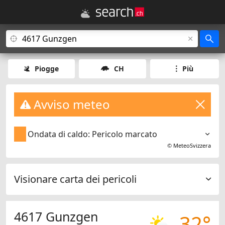
Piogge
CH
Più
Avviso meteo
Ondata di caldo: Pericolo marcato
©
MeteoSvizzera
Visionare carta dei pericoli
4617 Gunzgen
32°