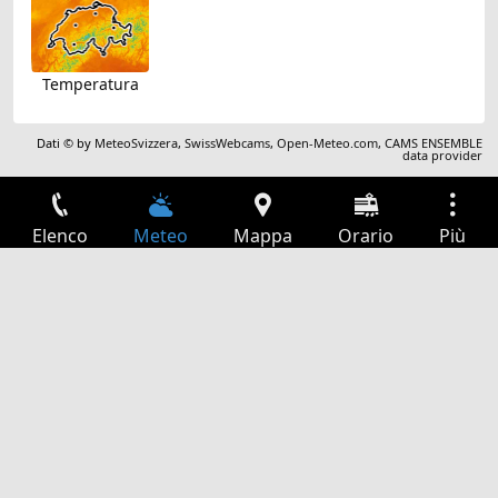
Temperatura
Dati © by
MeteoSvizzera
,
SwissWebcams
,
Open-Meteo.com
,
CAMS ENSEMBLE
data provider
Elenco
Meteo
Mappa
Orario
Più
Accesso
Servizi
Tabella partenze
Tempo libero
Guida TV