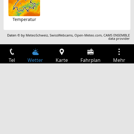
Temperatur
Daten © by
MeteoSchweiz
,
SwissWebcams
,
Open-Meteo.com
,
CAMS ENSEMBLE
data provider
Tel
Wetter
Karte
Fahrplan
Mehr
Anmelden
Dienste
Abfahrtstabelle
Freizeit
TV-Programm