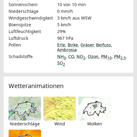
Sonnenschein
10 von 10 min
Niederschläge
0 mm/h
Windgeschwindigkeit
3 km/h
aus WSW
Böenspitze
5 km/h
Luftfeuchtigkeit
29%
Luftdruck
967 hPa
Pollen
Erle
,
Birke
,
Gräser
,
Beifuss
,
Ambrosia
Schadstoffe
NH
,
CO
,
NO
,
Ozon
,
PM
,
PM
,
3
2
10
2.5
SO
2
Wetteranimationen
Niederschläge
Wind
Wolken