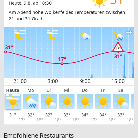
Heute, 9.8. ab 18:30
Am Abend hohe Wolkenfelder. Temperaturen zwischen
21 und 31 Grad.
Heute
Mo
Di
Mi
Do
Fr
Sa
31°
32°
32°
33°
34°
34°
33°
3
17°
18°
18°
18°
17°
18°
18°
Empfohlene Restaurants