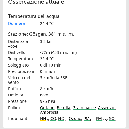
Osservazione attuale
Temperatura dell'acqua
Dünnern
24.4 °C
Stazione: Gösgen, 381 m s.l.m.
Distanza a
3.2 km
4654
Dislivello
-72m (453 m s.l.m.)
Temperatura
22.4 °C
Soleggiato
0 di 10 min
Precipitazioni
0 mm/h
Velocità del
5 km/h
da SSE
vento
Raffica
8 km/h
Umidità
68%
Pressione
975 hPa
Pollini
Ontano
,
Betulla
,
Graminacee
,
Assenzio
,
Ambrosia
Inquinanti
NH
,
CO
,
NO
,
Ozono
,
PM
,
PM
,
SO
3
2
10
2.5
2