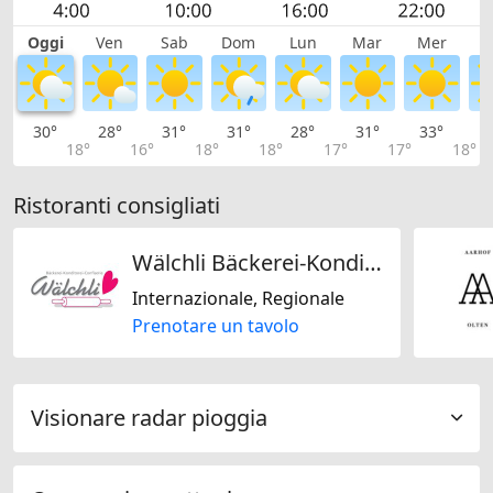
Oggi
Ven
Sab
Dom
Lun
Mar
Mer
G
30°
28°
31°
31°
28°
31°
33°
3
18°
16°
18°
18°
17°
17°
18°
Ristoranti consigliati
Wälchli Bäckerei-Konditorei-Confiserie GmbH
Internazionale, Regionale
Prenotare un tavolo
Visionare radar pioggia