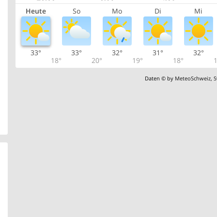
Heute
So
Mo
Di
Mi
33°
33°
32°
31°
32°
18°
20°
19°
18°
1
Daten © by
MeteoSchweiz
,
S