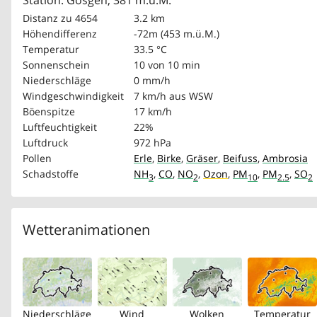
Station: Gösgen, 381 m.ü.M.
Distanz zu 4654
3.2 km
Höhendifferenz
-72m (453 m.ü.M.)
Temperatur
33.5 °C
Sonnenschein
10 von 10 min
Niederschläge
0 mm/h
Windgeschwindigkeit
7 km/h
aus WSW
Böenspitze
17 km/h
Luftfeuchtigkeit
22%
Luftdruck
972 hPa
Pollen
Erle
,
Birke
,
Gräser
,
Beifuss
,
Ambrosia
Schadstoffe
NH
,
CO
,
NO
,
Ozon
,
PM
,
PM
,
SO
3
2
10
2.5
2
Wetteranimationen
Niederschläge
Wind
Wolken
Temperatur