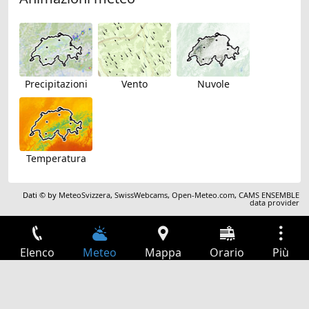
Precipitazioni
Vento
Nuvole
Temperatura
Dati © by
MeteoSvizzera
,
SwissWebcams
,
Open-Meteo.com
,
CAMS ENSEMBLE
data provider
Elenco
Meteo
Mappa
Orario
Più
Accesso