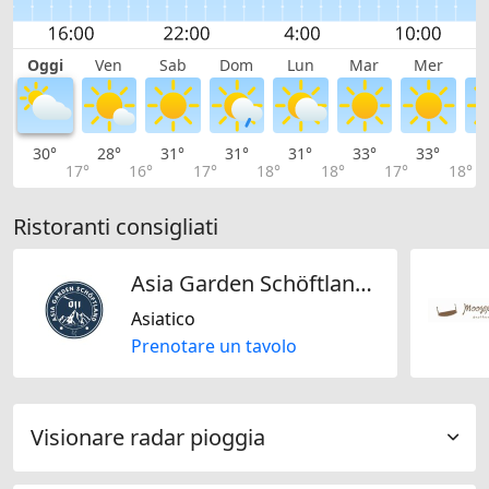
Oggi
Ven
Sab
Dom
Lun
Mar
Mer
G
30°
28°
31°
31°
31°
33°
33°
3
17°
16°
17°
18°
18°
17°
18°
Ristoranti consigliati
Asia Garden Schöftland Badintsang
Asiatico
Prenotare un tavolo
Visionare radar pioggia