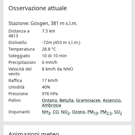
Osservazione attuale
Stazione: Gösgen, 381 m s.l.m.
Distanza a
7.5 km
4813
Dislivello
-72m (453 m s.l.m.)
Temperatura
28.8 °C
Soleggiato
10 di 10 min
Precipitazioni
0 mm/h
Velocità del
8 km/h
da NNO
vento
Raffica
17 km/h
Umidità
40%
Pressione
976 hPa
Pollini
Ontano
,
Betulla
,
Graminacee
,
Assenzio
,
Ambrosia
Inquinanti
NH
,
CO
,
NO
,
Ozono
,
PM
,
PM
,
SO
3
2
10
2.5
2
Animazioni meteo