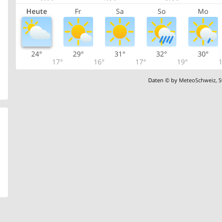
Heute
Fr
Sa
So
Mo
24°
29°
31°
32°
30°
17°
16°
17°
19°
1
Daten © by
MeteoSchweiz
,
S