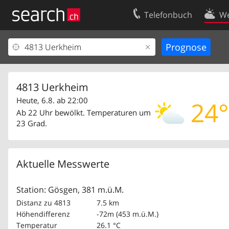
Telefonbuch
We
Ihr Eintrag
Kontakt
Kundencenter Geschäftskunden
Nutzungsbed
Impressum
Datenschutze
4813 Uerkheim
Heute, 6.8. ab 22:00
24°
Ab 22 Uhr bewölkt. Temperaturen um
23 Grad.
Aktuelle Messwerte
Station: Gösgen, 381 m.ü.M.
Distanz zu 4813
7.5 km
Höhendifferenz
-72m (453 m.ü.M.)
Temperatur
26.1 °C