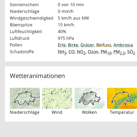
Sonnenschein
0 von 10 min
Niederschläge
0 mm/h
Windgeschwindigkeit
5 km/h
aus NW
Böenspitze
15 km/h
Luftfeuchtigkeit
40%
Luftdruck
975 hPa
Pollen
Erle
,
Birke
,
Gräser
,
Beifuss
,
Ambrosia
Schadstoffe
NH
,
CO
,
NO
,
Ozon
,
PM
,
PM
,
SO
3
2
10
2.5
2
Wetteranimationen
Niederschläge
Wind
Wolken
Temperatur